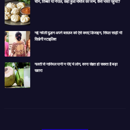
चीन, तिब्बत या नेपाल, कहां हुआ मोमोज का जन्म, कैसे भारत पहुंचा?
नई नवेली दुल्हन अपने ब्लाउज को ऐसे कराएं डिजाइन, सिंपल साड़ी भी
दिखेगी स्टाइलिश
गलती से नारियल पानी न पीएं ये लोग, वरना सेहत हो सकता है बड़ा
खतरा