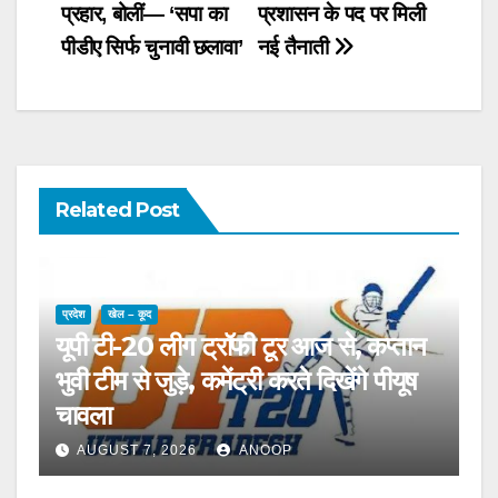
प्रहार, बोलीं— ‘सपा का
प्रशासन के पद पर मिली
पीडीए सिर्फ चुनावी छलावा’
नई तैनाती
Related Post
प्रदेश
खेल – कूद
यूपी टी-20 लीग ट्रॉफी टूर आज से, कप्तान
भुवी टीम से जुड़े, कमेंट्री करते दिखेंगे पीयूष
चावला
AUGUST 7, 2026
ANOOP