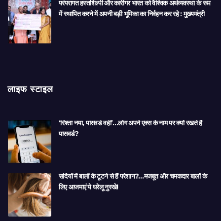
परंपरागत हस्तशिल्पी और कारीगर भारत को वैश्विक अर्थव्यवस्था के रूप
में स्थापित करने में अपनी बड़ी भूमिका का निर्वहन कर रहे : मुख्यमंत्री
लाइफ स्टाइल
‘रिश्ता नया, पासवर्ड वही’…लोग अपने एक्स के नाम पर क्यों रखते हैं
पासवर्ड?
सर्दियों में बालों के टूटने से हैं परेशान?…मजबूत और चमकदार बालों के
लिए आजमाएं ये घरेलू नुस्खे!