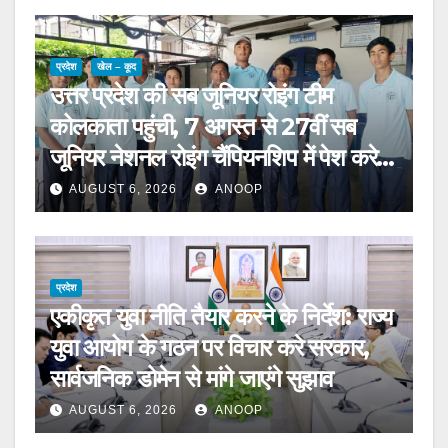
प्रदेश
खेल – कूद
उत्तर प्रदेश की सब जूनियर रोइंग टीम
कोलकाता पहुंची, 7 अगस्त से 27वीं सब
जूनियर नेशनल रोइंग चैंपियनशिप में पेश करेगी
चुनौती
AUGUST 6, 2026
ANOOP
प्रदेश
एकीकृत युवा नीति तैयार करने के निर्देश: राज्य
युवा आयोग के गठन पर विचार करे सरकार,
सार्वजनिक डोमेन से मांगे जाएंगे सुझाव
AUGUST 6, 2026
ANOOP