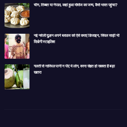
चीन, तिब्बत या नेपाल, कहां हुआ मोमोज का जन्म, कैसे भारत पहुंचा?
नई नवेली दुल्हन अपने ब्लाउज को ऐसे कराएं डिजाइन, सिंपल साड़ी भी
दिखेगी स्टाइलिश
गलती से नारियल पानी न पीएं ये लोग, वरना सेहत हो सकता है बड़ा
खतरा