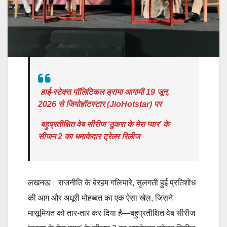
हाई-स्टेक्स पॉलिटिकल ड्रामा आगामी 19 जून,
2026 से जियोहॉटस्टार (JioHotstar) पर
बहुप्रतीक्षित वेब सीरीज ‘ठुकरा के मेरा प्यार’ के
सीजन 2 का धमाकेदार ट्रेलर रिलीज
लखनऊ। राजनीति के बेरहम गलियारे, सुलगती हुई प्रतिशोध
की आग और अधूरी मोहब्बत का एक ऐसा खेल, जिसने
मासूमियत को तार-तार कर दिया है—बहुप्रतीक्षित वेब सीरीज