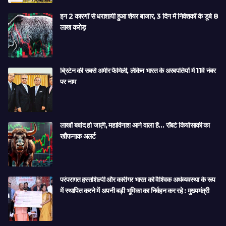
इन 2 कारणों से धराशायी हुआ शेयर बाजार, 3 दिन में निवेशकों के डूबे 8
लाख करोड़
ब्रिटेन की सबसे अमीर फैमिली, लेकिन भारत के अरबपतियों में 11वें नंबर
पर नाम
लाखों बर्बाद हो जाएंगे, महाविनाश आने वाला है… रॉबर्ट कियोसाकी का
खौफनाक अलर्ट
परंपरागत हस्तशिल्पी और कारीगर भारत को वैश्विक अर्थव्यवस्था के रूप
में स्थापित करने में अपनी बड़ी भूमिका का निर्वहन कर रहे : मुख्यमंत्री