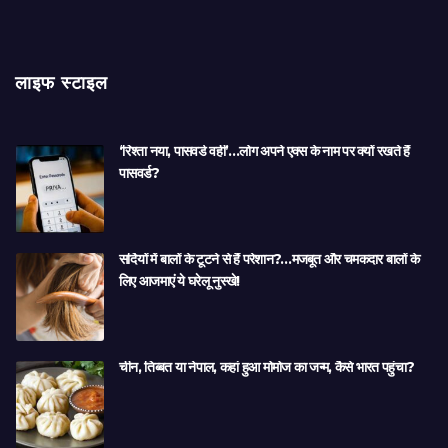
लाइफ स्टाइल
‘रिश्ता नया, पासवर्ड वही’…लोग अपने एक्स के नाम पर क्यों रखते हैं
पासवर्ड?
सर्दियों में बालों के टूटने से हैं परेशान?…मजबूत और चमकदार बालों के
लिए आजमाएं ये घरेलू नुस्खे!
चीन, तिब्बत या नेपाल, कहां हुआ मोमोज का जन्म, कैसे भारत पहुंचा?