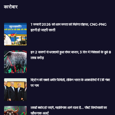
कारोबार
1 जनवरी 2026 को आम जनता को मिलेगा तोहफा, CNG-PNG
इतनी हो जाएगी सस्ती
इन 2 कारणों से धराशायी हुआ शेयर बाजार, 3 दिन में निवेशकों के डूबे 8
लाख करोड़
ब्रिटेन की सबसे अमीर फैमिली, लेकिन भारत के अरबपतियों में 11वें नंबर
पर नाम
लाखों बर्बाद हो जाएंगे, महाविनाश आने वाला है… रॉबर्ट कियोसाकी का
खौफनाक अलर्ट