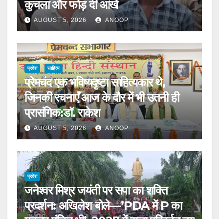
कुचला और फोड़ दीं आंखें
AUGUST 5, 2026
ANOOP
प्रदेश
साहित्य
प्रेमचंद एक भविष्यदृष्टा साहित्यकार थे,
जिनकी रचनाएँ आज के दौर में भी उतनी ही
प्रासंगिक:डॉ. राकेश
AUGUST 5, 2026
ANOOP
प्रदेश
जनेश्वर मिश्र जयंती पर सपा का शक्ति
प्रदर्शन: अखिलेश बोले—’PDA में P का