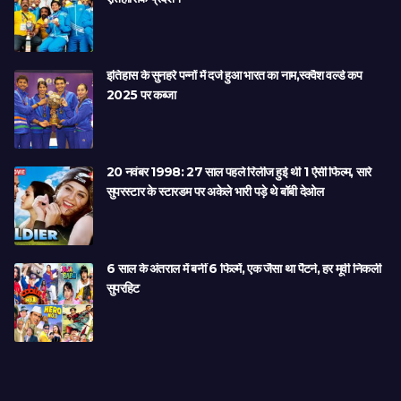
इतिहास के सुनहरे पन्नों में दर्ज हुआ भारत का नाम,स्क्वैश वर्ल्ड कप
2025 पर कब्जा
20 नवंबर 1998: 27 साल पहले रिलीज हुई थी 1 ऐसी फिल्म, सारे
सुपरस्टार के स्टारडम पर अकेले भारी पड़े थे बॉबी देओल
6 साल के अंतराल में बनीं 6 फिल्में, एक जैसा था पैटर्न, हर मूवी निकली
सुपरहिट