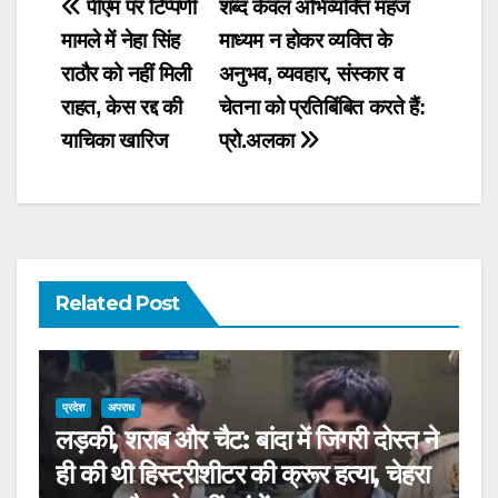
Post
पीएम पर टिप्पणी
शब्द केवल अभिव्यक्ति महज
मामले में नेहा सिंह
माध्यम न होकर व्यक्ति के
navigation
राठौर को नहीं मिली
अनुभव, व्यवहार, संस्कार व
राहत, केस रद्द की
चेतना को प्रतिबिंबित करते हैं:
याचिका खारिज
प्रो.अलका
Related Post
प्रदेश
अपराध
लड़की, शराब और चैट: बांदा में जिगरी दोस्त ने
ही की थी हिस्ट्रीशीटर की क्रूर हत्या, चेहरा