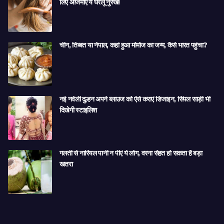
लिए आजमाएं ये घरेलू नुस्खे!
चीन, तिब्बत या नेपाल, कहां हुआ मोमोज का जन्म, कैसे भारत पहुंचा?
नई नवेली दुल्हन अपने ब्लाउज को ऐसे कराएं डिजाइन, सिंपल साड़ी भी
दिखेगी स्टाइलिश
गलती से नारियल पानी न पीएं ये लोग, वरना सेहत हो सकता है बड़ा
खतरा