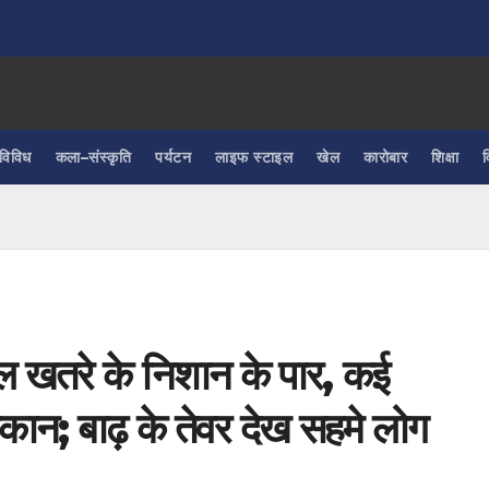
विविध
कला–संस्कृति
पर्यटन
लाइफ स्टाइल
खेल
कारोबार
शिक्षा
व
बल खतरे के निशान के पार, कई
मकान; बाढ़ के तेवर देख सहमे लोग