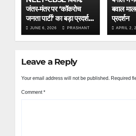
जंतर-मंतर पर ‘कॉकरोच
बवाल मालद
जनता पार्टी’ का बड़ा प्रदर्शन;
प्रदर्शन
समर्थन में उतरे सोनम
JUNE 6, 2026
PRASHANT
APRIL 2, 
वांगचुक, शिक्षा मंत्री के
इस्तीफे की मांग
Leave a Reply
Your email address will not be published.
Required fi
Comment
*