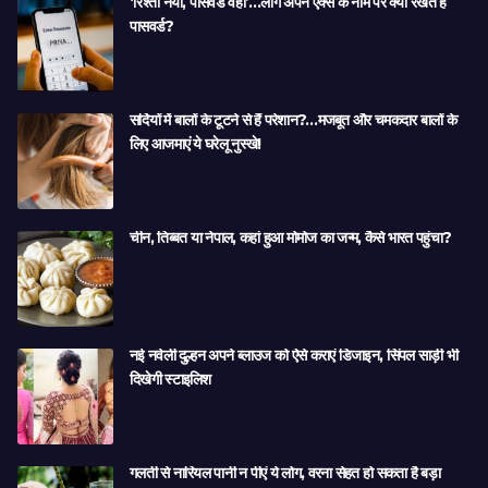
‘रिश्ता नया, पासवर्ड वही’…लोग अपने एक्स के नाम पर क्यों रखते हैं
पासवर्ड?
सर्दियों में बालों के टूटने से हैं परेशान?…मजबूत और चमकदार बालों के
लिए आजमाएं ये घरेलू नुस्खे!
चीन, तिब्बत या नेपाल, कहां हुआ मोमोज का जन्म, कैसे भारत पहुंचा?
नई नवेली दुल्हन अपने ब्लाउज को ऐसे कराएं डिजाइन, सिंपल साड़ी भी
दिखेगी स्टाइलिश
गलती से नारियल पानी न पीएं ये लोग, वरना सेहत हो सकता है बड़ा