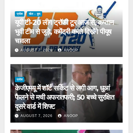
प्रदेश
खेल – कूद
यूपी टी-20 लीग ट्रॉफी टूर आज से, कप्तान
भुवी टीम से जुड़े, कमेंट्री करते दिखेंगे पीयूष
चावला
AUGUST 7, 2026
ANOOP
प्रदेश
केजीएमयू में शॉर्ट सर्किट से लगी आग, धुआं
फैलने से मची अफरातफरी; 50 बच्चे सुरक्षित
दूसरे वार्ड में शिफ्ट
AUGUST 7, 2026
ANOOP