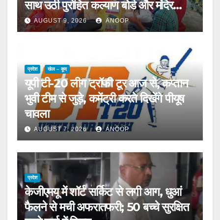
साथ उठी पुरोहित कल्याण बोर्ड और मंदिर
सुरक्षा की माँग
AUGUST 9, 2026
ANOOP
प्रदेश
खेल – कूद
यूपी टी-20 लीग ट्रॉफी टूर आज से, कप्तान
भुवी टीम से जुड़े, कमेंट्री करते दिखेंगे पीयूष
चावला
AUGUST 7, 2026
ANOOP
प्रदेश
केजीएमयू में शॉर्ट सर्किट से लगी आग, धुआं
फैलने से मची अफरातफरी; 50 बच्चे सुरक्षित