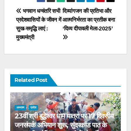
Post
भगवान धन्वंतरि सभी
दिव्यांगजन की प्रतिभा और
प्रदेशवासियों के जीवन में
आत्मनिर्भरता का प्रतीक बना
navigation
सुख-समृद्धि लाएं :
‘दिव्य दीपावली मेला-2025’
मुख्यमंत्री
Related Post
अध्यात्म
प्रदेश
23वीं श्री बुद्धेश्वर धाम यात्रा पर 17 दिवसीय
जनसंपर्क अभियान शुरू, सुंदरकांड पाठ के