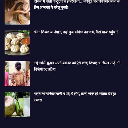
सर्दियों में बालों के टूटने से हैं परेशान?…मजबूत और चमकदार बालों के
लिए आजमाएं ये घरेलू नुस्खे!
चीन, तिब्बत या नेपाल, कहां हुआ मोमोज का जन्म, कैसे भारत पहुंचा?
नई नवेली दुल्हन अपने ब्लाउज को ऐसे कराएं डिजाइन, सिंपल साड़ी भी
दिखेगी स्टाइलिश
गलती से नारियल पानी न पीएं ये लोग, वरना सेहत हो सकता है बड़ा
खतरा