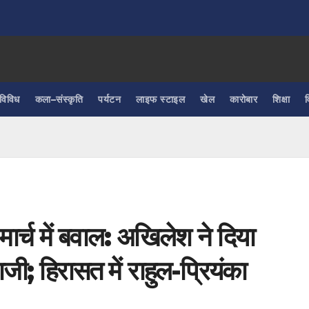
विविध
कला–संस्कृति
पर्यटन
लाइफ स्टाइल
खेल
कारोबार
शिक्षा
व
र्च में बवाल: अखिलेश ने दिया
ाजी; हिरासत में राहुल-प्रियंका