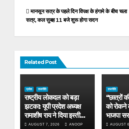
Post
मानसून सत्र के पहले दिन विपक्ष के हंगामे के बीच चला
सत्र, कल सुबह 11 बजे शुरू होगा सदन
navigation
Related Post
प्रदेश
राजनीति
राजनीति
राष्ट्रीय लोकदल को बड़ा
“छात्रों क
झटका: यूपी प्रदेश अध्यक्ष
को रोकने
रामाशीष राय ने दिया इस्तीफा,
भाजपा सर
संगठन में असंतोष के संकेत
AUGUST 7, 2026
ANOOP
AUGUST 6