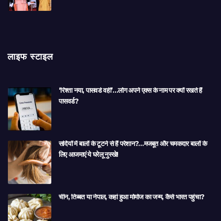
लाइफ स्टाइल
‘रिश्ता नया, पासवर्ड वही’…लोग अपने एक्स के नाम पर क्यों रखते हैं
पासवर्ड?
सर्दियों में बालों के टूटने से हैं परेशान?…मजबूत और चमकदार बालों के
लिए आजमाएं ये घरेलू नुस्खे!
चीन, तिब्बत या नेपाल, कहां हुआ मोमोज का जन्म, कैसे भारत पहुंचा?