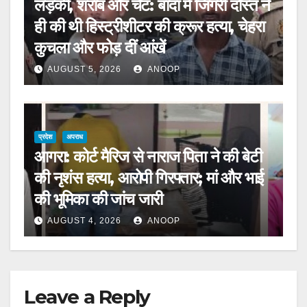
लड़की, शराब और चैट: बांदा में जिगरी दोस्त ने
ही की थी हिस्ट्रीशीटर की क्रूर हत्या, चेहरा
कुचला और फोड़ दीं आंखें
AUGUST 5, 2026
ANOOP
प्रदेश
अपराध
आगरा: कोर्ट मैरिज से नाराज पिता ने की बेटी
की नृशंस हत्या, आरोपी गिरफ्तार; मां और भाई
की भूमिका की जांच जारी
AUGUST 4, 2026
ANOOP
Leave a Reply