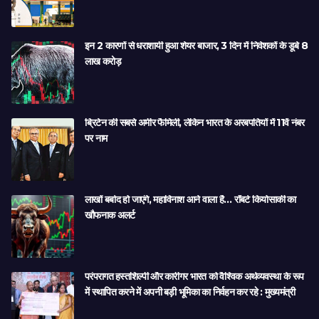
इन 2 कारणों से धराशायी हुआ शेयर बाजार, 3 दिन में निवेशकों के डूबे 8
लाख करोड़
ब्रिटेन की सबसे अमीर फैमिली, लेकिन भारत के अरबपतियों में 11वें नंबर
पर नाम
लाखों बर्बाद हो जाएंगे, महाविनाश आने वाला है… रॉबर्ट कियोसाकी का
खौफनाक अलर्ट
परंपरागत हस्तशिल्पी और कारीगर भारत को वैश्विक अर्थव्यवस्था के रूप
में स्थापित करने में अपनी बड़ी भूमिका का निर्वहन कर रहे : मुख्यमंत्री