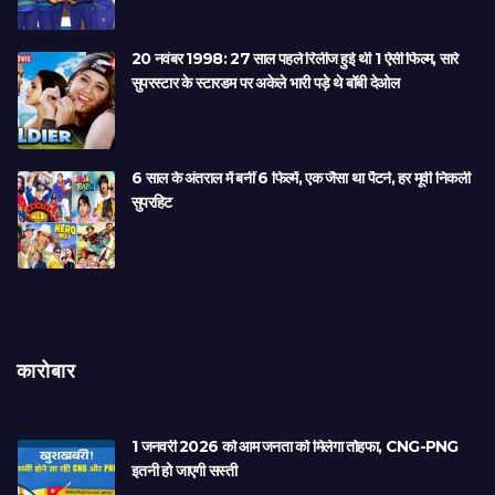
20 नवंबर 1998: 27 साल पहले रिलीज हुई थी 1 ऐसी फिल्म, सारे
सुपरस्टार के स्टारडम पर अकेले भारी पड़े थे बॉबी देओल
6 साल के अंतराल में बनीं 6 फिल्में, एक जैसा था पैटर्न, हर मूवी निकली
सुपरहिट
कारोबार
1 जनवरी 2026 को आम जनता को मिलेगा तोहफा, CNG-PNG
इतनी हो जाएगी सस्ती