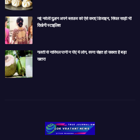
नई नवेली दुल्हन अपने ब्लाउज को ऐसे कराएं डिजाइन, सिंपल साड़ी भी
दिखेगी स्टाइलिश
गलती से नारियल पानी न पीएं ये लोग, वरना सेहत हो सकता है बड़ा
खतरा