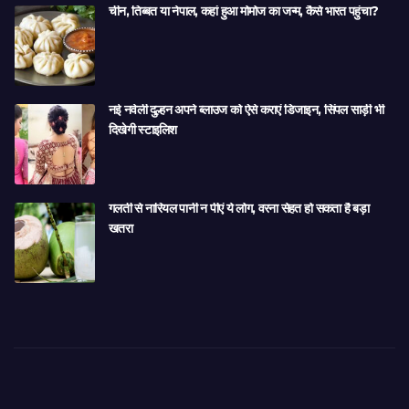
चीन, तिब्बत या नेपाल, कहां हुआ मोमोज का जन्म, कैसे भारत पहुंचा?
नई नवेली दुल्हन अपने ब्लाउज को ऐसे कराएं डिजाइन, सिंपल साड़ी भी
दिखेगी स्टाइलिश
गलती से नारियल पानी न पीएं ये लोग, वरना सेहत हो सकता है बड़ा
खतरा