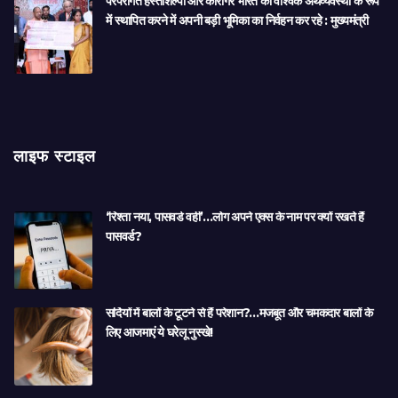
परंपरागत हस्तशिल्पी और कारीगर भारत को वैश्विक अर्थव्यवस्था के रूप
में स्थापित करने में अपनी बड़ी भूमिका का निर्वहन कर रहे : मुख्यमंत्री
लाइफ स्टाइल
‘रिश्ता नया, पासवर्ड वही’…लोग अपने एक्स के नाम पर क्यों रखते हैं
पासवर्ड?
सर्दियों में बालों के टूटने से हैं परेशान?…मजबूत और चमकदार बालों के
लिए आजमाएं ये घरेलू नुस्खे!