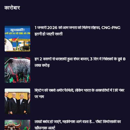
कारोबार
1 जनवरी 2026 को आम जनता को मिलेगा तोहफा, CNG-PNG
इतनी हो जाएगी सस्ती
इन 2 कारणों से धराशायी हुआ शेयर बाजार, 3 दिन में निवेशकों के डूबे 8
लाख करोड़
ब्रिटेन की सबसे अमीर फैमिली, लेकिन भारत के अरबपतियों में 11वें नंबर
पर नाम
लाखों बर्बाद हो जाएंगे, महाविनाश आने वाला है… रॉबर्ट कियोसाकी का
खौफनाक अलर्ट