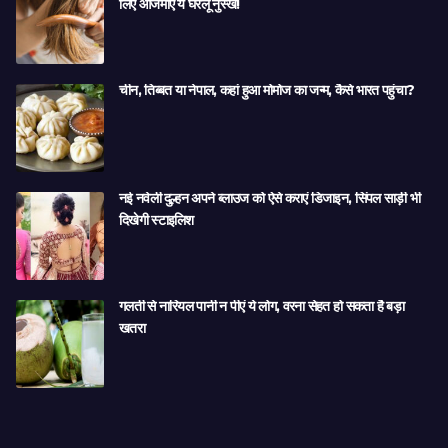
लिए आजमाएं ये घरेलू नुस्खे!
चीन, तिब्बत या नेपाल, कहां हुआ मोमोज का जन्म, कैसे भारत पहुंचा?
नई नवेली दुल्हन अपने ब्लाउज को ऐसे कराएं डिजाइन, सिंपल साड़ी भी
दिखेगी स्टाइलिश
गलती से नारियल पानी न पीएं ये लोग, वरना सेहत हो सकता है बड़ा
खतरा