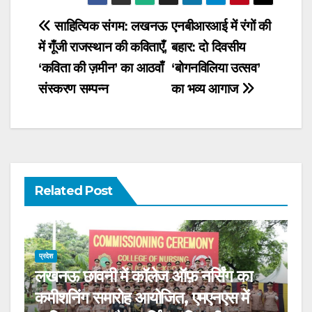
Post
साहित्यिक संगम: लखनऊ
एनबीआरआई में रंगों की
में गूँजी राजस्थान की कविताएँ,
बहार: दो दिवसीय
navigation
‘कविता की ज़मीन’ का आठवाँ
‘बोगनविलिया उत्सव’
संस्करण सम्पन्न
का भव्य आगाज
Related Post
प्रदेश
लखनऊ छावनी में कॉलेज ऑफ़ नर्सिंग का
कमीशनिंग समारोह आयोजित, एमएनएस में