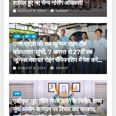
शामिल हुए नए सैन्य नर्सिंग अधिकारी
AUGUST 6, 2026
ANOOP
प्रदेश
खेल – कूद
उत्तर प्रदेश की सब जूनियर रोइंग टीम
कोलकाता पहुंची, 7 अगस्त से 27वीं सब
जूनियर नेशनल रोइंग चैंपियनशिप में पेश करेगी
चुनौती
AUGUST 6, 2026
ANOOP
प्रदेश
एकीकृत युवा नीति तैयार करने के निर्देश: राज्य
युवा आयोग के गठन पर विचार करे सरकार,