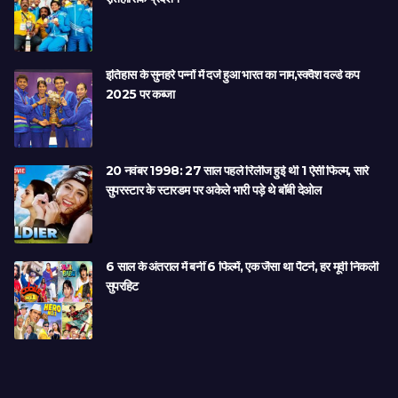
इतिहास के सुनहरे पन्नों में दर्ज हुआ भारत का नाम,स्क्वैश वर्ल्ड कप
2025 पर कब्जा
20 नवंबर 1998: 27 साल पहले रिलीज हुई थी 1 ऐसी फिल्म, सारे
सुपरस्टार के स्टारडम पर अकेले भारी पड़े थे बॉबी देओल
6 साल के अंतराल में बनीं 6 फिल्में, एक जैसा था पैटर्न, हर मूवी निकली
सुपरहिट