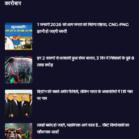
कारोबार
1 जनवरी 2026 को आम जनता को मिलेगा तोहफा, CNG-PNG
इतनी हो जाएगी सस्ती
इन 2 कारणों से धराशायी हुआ शेयर बाजार, 3 दिन में निवेशकों के डूबे 8
लाख करोड़
ब्रिटेन की सबसे अमीर फैमिली, लेकिन भारत के अरबपतियों में 11वें नंबर
पर नाम
लाखों बर्बाद हो जाएंगे, महाविनाश आने वाला है… रॉबर्ट कियोसाकी का
खौफनाक अलर्ट