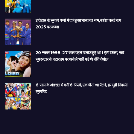
इतिहास के सुनहरे पन्नों में दर्ज हुआ भारत का नाम,स्क्वैश वर्ल्ड कप
2025 पर कब्जा
20 नवंबर 1998: 27 साल पहले रिलीज हुई थी 1 ऐसी फिल्म, सारे
सुपरस्टार के स्टारडम पर अकेले भारी पड़े थे बॉबी देओल
6 साल के अंतराल में बनीं 6 फिल्में, एक जैसा था पैटर्न, हर मूवी निकली
सुपरहिट