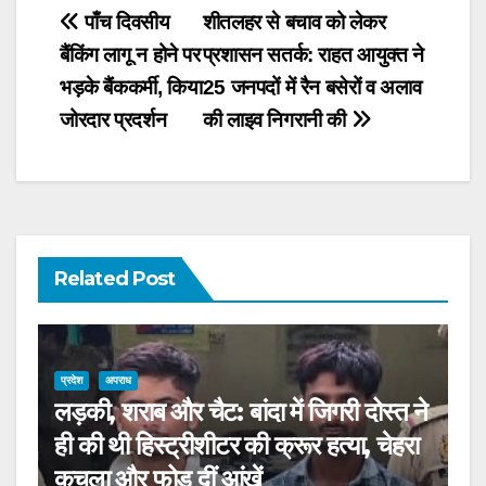
Post
पाँच दिवसीय
शीतलहर से बचाव को लेकर
बैंकिंग लागू न होने पर
प्रशासन सतर्क: राहत आयुक्त ने
navigation
भड़के बैंककर्मी, किया
25 जनपदों में रैन बसेरों व अलाव
जोरदार प्रदर्शन
की लाइव निगरानी की
Related Post
प्रदेश
अपराध
लड़की, शराब और चैट: बांदा में जिगरी दोस्त ने
ही की थी हिस्ट्रीशीटर की क्रूर हत्या, चेहरा
कुचला और फोड़ दीं आंखें