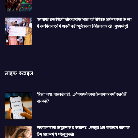
परंपरागत हस्तशिल्पी और कारीगर भारत को वैश्विक अर्थव्यवस्था के रूप
में स्थापित करने में अपनी बड़ी भूमिका का निर्वहन कर रहे : मुख्यमंत्री
लाइफ स्टाइल
‘रिश्ता नया, पासवर्ड वही’…लोग अपने एक्स के नाम पर क्यों रखते हैं
पासवर्ड?
सर्दियों में बालों के टूटने से हैं परेशान?…मजबूत और चमकदार बालों के
लिए आजमाएं ये घरेलू नुस्खे!