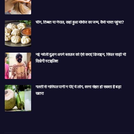
चीन, तिब्बत या नेपाल, कहां हुआ मोमोज का जन्म, कैसे भारत पहुंचा?
नई नवेली दुल्हन अपने ब्लाउज को ऐसे कराएं डिजाइन, सिंपल साड़ी भी
दिखेगी स्टाइलिश
गलती से नारियल पानी न पीएं ये लोग, वरना सेहत हो सकता है बड़ा
खतरा