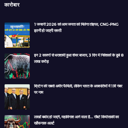
कारोबार
1 जनवरी 2026 को आम जनता को मिलेगा तोहफा, CNG-PNG
इतनी हो जाएगी सस्ती
इन 2 कारणों से धराशायी हुआ शेयर बाजार, 3 दिन में निवेशकों के डूबे 8
लाख करोड़
ब्रिटेन की सबसे अमीर फैमिली, लेकिन भारत के अरबपतियों में 11वें नंबर
पर नाम
लाखों बर्बाद हो जाएंगे, महाविनाश आने वाला है… रॉबर्ट कियोसाकी का
खौफनाक अलर्ट