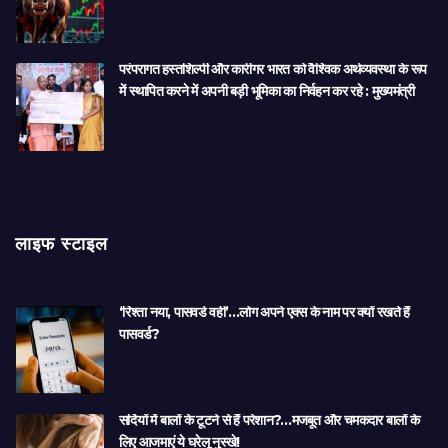
परंपरागत हस्तशिल्पी और कारीगर भारत को वैश्विक अर्थव्यवस्था के रूप
में स्थापित करने में अपनी बड़ी भूमिका का निर्वहन कर रहे : मुख्यमंत्री
लाइफ स्टाइल
‘रिश्ता नया, पासवर्ड वही’…लोग अपने एक्स के नाम पर क्यों रखते हैं
पासवर्ड?
सर्दियों में बालों के टूटने से हैं परेशान?…मजबूत और चमकदार बालों के
लिए आजमाएं ये घरेलू नुस्खे!