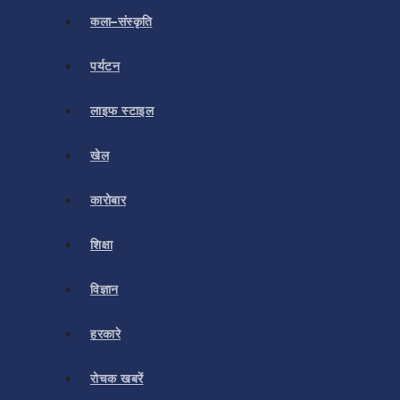
कला–संस्कृति
पर्यटन
लाइफ स्टाइल
खेल
कारोबार
शिक्षा
विज्ञान
हरकारे
रोचक खबरें