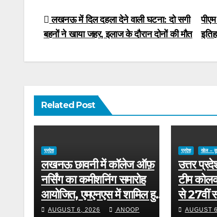
Post
लखनऊ में दिल दहला देने वाली घटना: दो सगी
पीएम
बहनों ने खाया जहर, इलाज के दौरान दोनों की मौत
इतिह
navigation
Related Post
प्रदेश
प्रदेश
खेल – क
लखनऊ छावनी में कॉलेज ऑफ़
उत्तर प्रद
नर्सिंग का कमीशनिंग समारोह
टीम कोलका
आयोजित, एमएनएस में शामिल हुए
से 27वीं 
नए सैन्य नर्सिंग अधिकारी
चैंपियनशिप
AUGUST 6, 2026
ANOOP
AUGUST 6