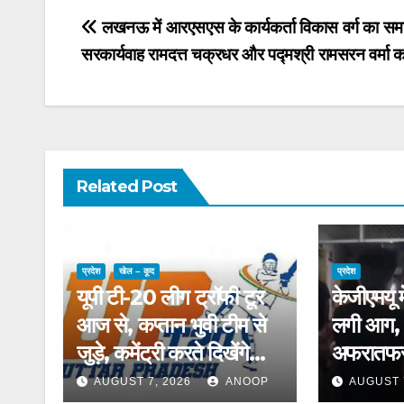
Post
लखनऊ में आरएसएस के कार्यकर्ता विकास वर्ग का स
सरकार्यवाह रामदत्त चक्रधर और पद्मश्री रामसरन वर्मा क
navigation
Related Post
प्रदेश
खेल – कूद
प्रदेश
यूपी टी-20 लीग ट्रॉफी टूर
केजीएमयू मे
आज से, कप्तान भुवी टीम से
लगी आग, ध
जुड़े, कमेंट्री करते दिखेंगे
अफरातफरी;
पीयूष चावला
दूसरे वार्ड 
AUGUST 7, 2026
ANOOP
AUGUST 