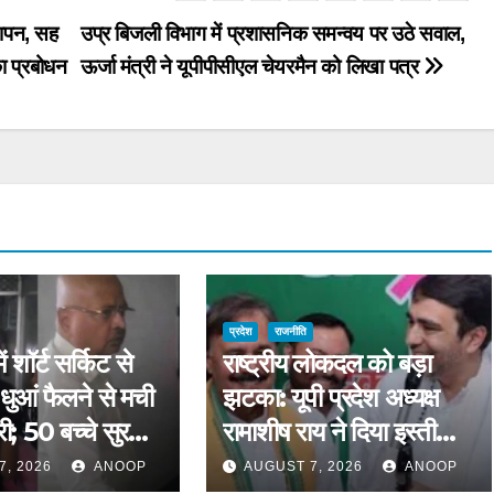
मापन, सह
उप्र बिजली विभाग में प्रशासनिक समन्वय पर उठे सवाल,
ा प्रबोधन
ऊर्जा मंत्री ने यूपीपीसीएल चेयरमैन को लिखा पत्र
प्रदेश
राजनीति
ं शॉर्ट सर्किट से
राष्ट्रीय लोकदल को बड़ा
ुआं फैलने से मची
झटका: यूपी प्रदेश अध्यक्ष
 50 बच्चे सुरक्षित
रामाशीष राय ने दिया इस्तीफा,
में शिफ्ट
संगठन में असंतोष के संकेत
7, 2026
ANOOP
AUGUST 7, 2026
ANOOP