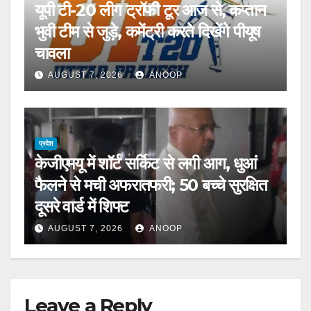
यूपी टी-20 लीग ट्रॉफी टूर आज से, कप्तान
भुवी टीम से जुड़े, कमेंट्री करते दिखेंगे पीयूष
चावला
AUGUST 7, 2026
ANOOP
प्रदेश
केजीएमयू में शॉर्ट सर्किट से लगी आग, धुआं
फैलने से मची अफरातफरी; 50 बच्चे सुरक्षित
दूसरे वार्ड में शिफ्ट
AUGUST 7, 2026
ANOOP
Leave a Reply