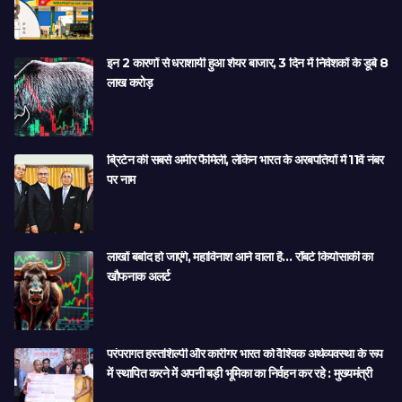
इन 2 कारणों से धराशायी हुआ शेयर बाजार, 3 दिन में निवेशकों के डूबे 8
लाख करोड़
ब्रिटेन की सबसे अमीर फैमिली, लेकिन भारत के अरबपतियों में 11वें नंबर
पर नाम
लाखों बर्बाद हो जाएंगे, महाविनाश आने वाला है… रॉबर्ट कियोसाकी का
खौफनाक अलर्ट
परंपरागत हस्तशिल्पी और कारीगर भारत को वैश्विक अर्थव्यवस्था के रूप
में स्थापित करने में अपनी बड़ी भूमिका का निर्वहन कर रहे : मुख्यमंत्री