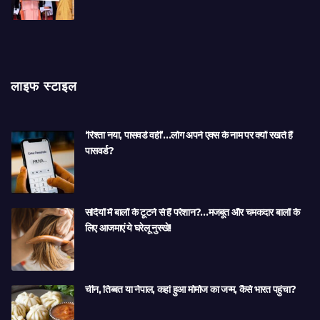
लाइफ स्टाइल
‘रिश्ता नया, पासवर्ड वही’…लोग अपने एक्स के नाम पर क्यों रखते हैं
पासवर्ड?
सर्दियों में बालों के टूटने से हैं परेशान?…मजबूत और चमकदार बालों के
लिए आजमाएं ये घरेलू नुस्खे!
चीन, तिब्बत या नेपाल, कहां हुआ मोमोज का जन्म, कैसे भारत पहुंचा?