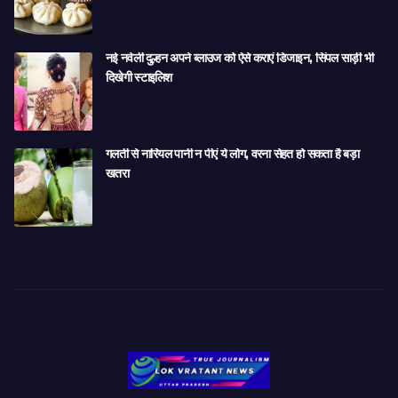
नई नवेली दुल्हन अपने ब्लाउज को ऐसे कराएं डिजाइन, सिंपल साड़ी भी
दिखेगी स्टाइलिश
गलती से नारियल पानी न पीएं ये लोग, वरना सेहत हो सकता है बड़ा
खतरा