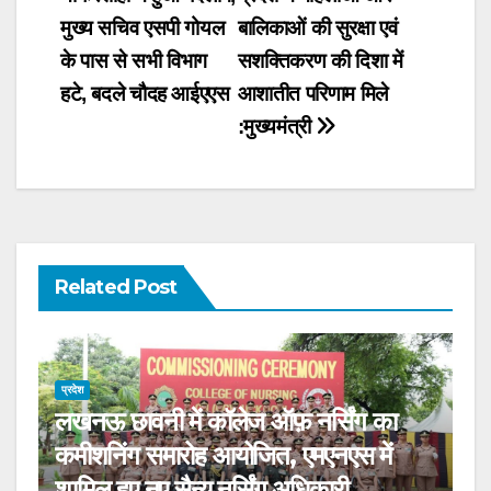
navigation
मुख्य सचिव एसपी गोयल
बालिकाओं की सुरक्षा एवं
के पास से सभी विभाग
सशक्तिकरण की दिशा में
हटे, बदले चौदह आईएएस
आशातीत परिणाम मिले
:मुख्यमंत्री
Related Post
प्रदेश
लखनऊ छावनी में कॉलेज ऑफ़ नर्सिंग का
कमीशनिंग समारोह आयोजित, एमएनएस में
शामिल हुए नए सैन्य नर्सिंग अधिकारी