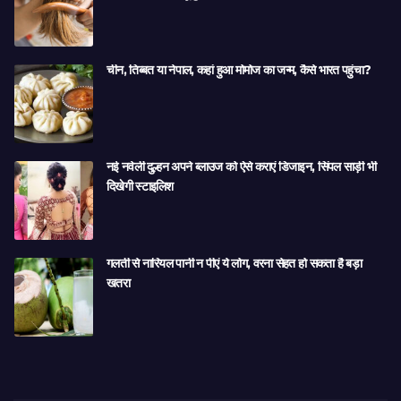
चीन, तिब्बत या नेपाल, कहां हुआ मोमोज का जन्म, कैसे भारत पहुंचा?
नई नवेली दुल्हन अपने ब्लाउज को ऐसे कराएं डिजाइन, सिंपल साड़ी भी
दिखेगी स्टाइलिश
गलती से नारियल पानी न पीएं ये लोग, वरना सेहत हो सकता है बड़ा
खतरा