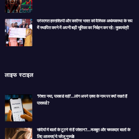
परंपरागत हस्तशिल्पी और कारीगर भारत को वैश्विक अर्थव्यवस्था के रूप
में स्थापित करने में अपनी बड़ी भूमिका का निर्वहन कर रहे : मुख्यमंत्री
लाइफ स्टाइल
‘रिश्ता नया, पासवर्ड वही’…लोग अपने एक्स के नाम पर क्यों रखते हैं
पासवर्ड?
सर्दियों में बालों के टूटने से हैं परेशान?…मजबूत और चमकदार बालों के
लिए आजमाएं ये घरेलू नुस्खे!