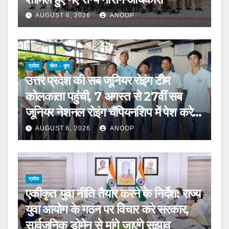
AUGUST 6, 2026
ANOOP
प्रदेश
खेल – कूद
उत्तर प्रदेश की सब जूनियर रोइंग टीम
कोलकाता पहुंची, 7 अगस्त से 27वीं सब
जूनियर नेशनल रोइंग चैंपियनशिप में पेश करेगी
चुनौती
AUGUST 6, 2026
ANOOP
प्रदेश
एकीकृत युवा नीति तैयार करने के निर्देश: राज्य
युवा आयोग के गठन पर विचार करे सरकार,
सार्वजनिक डोमेन से मांगे जाएंगे सुझाव