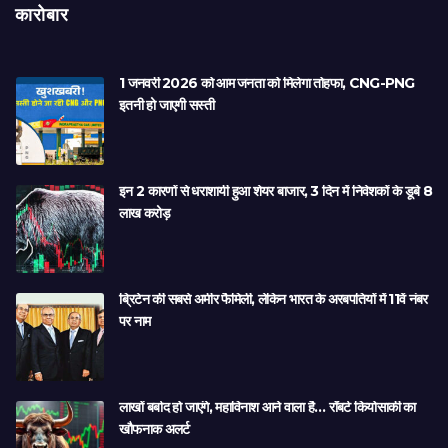
कारोबार
1 जनवरी 2026 को आम जनता को मिलेगा तोहफा, CNG-PNG
इतनी हो जाएगी सस्ती
इन 2 कारणों से धराशायी हुआ शेयर बाजार, 3 दिन में निवेशकों के डूबे 8
लाख करोड़
ब्रिटेन की सबसे अमीर फैमिली, लेकिन भारत के अरबपतियों में 11वें नंबर
पर नाम
लाखों बर्बाद हो जाएंगे, महाविनाश आने वाला है… रॉबर्ट कियोसाकी का
खौफनाक अलर्ट