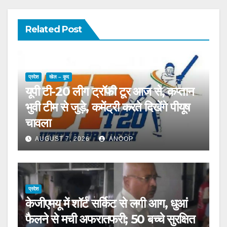
Related Post
प्रदेश
खेल – कूद
यूपी टी-20 लीग ट्रॉफी टूर आज से, कप्तान
भुवी टीम से जुड़े, कमेंट्री करते दिखेंगे पीयूष
चावला
AUGUST 7, 2026
ANOOP
प्रदेश
केजीएमयू में शॉर्ट सर्किट से लगी आग, धुआं
फैलने से मची अफरातफरी; 50 बच्चे सुरक्षित