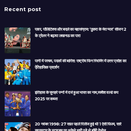
Recent post
पावर, पॉलिटिक्स और बदले का महासंग्राम: ‘ठुकरा के मेरा प्यार’ सीजन 2
के ट्रेलर ने बढ़ाया लखनऊ का पारा
पानी में परचम, पदकों की बारिश: राष्ट्रीय फिन स्विमिंग में उत्तर प्रदेश का
ऐतिहासिक प्रदर्शन
इतिहास के सुनहरे पन्नों में दर्ज हुआ भारत का नाम,स्क्वैश वर्ल्ड कप
2025 पर कब्जा
20 नवंबर 1998: 27 साल पहले रिलीज हुई थी 1 ऐसी फिल्म, सारे
सुपरस्टार के स्टारडम पर अकेले भारी पड़े थे बॉबी देओल