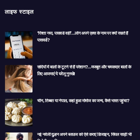
लाइफ स्टाइल
‘रिश्ता नया, पासवर्ड वही’…लोग अपने एक्स के नाम पर क्यों रखते हैं
पासवर्ड?
सर्दियों में बालों के टूटने से हैं परेशान?…मजबूत और चमकदार बालों के
लिए आजमाएं ये घरेलू नुस्खे!
चीन, तिब्बत या नेपाल, कहां हुआ मोमोज का जन्म, कैसे भारत पहुंचा?
नई नवेली दुल्हन अपने ब्लाउज को ऐसे कराएं डिजाइन, सिंपल साड़ी भी