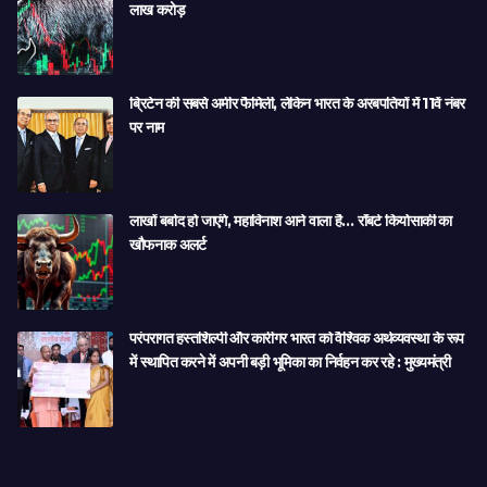
लाख करोड़
ब्रिटेन की सबसे अमीर फैमिली, लेकिन भारत के अरबपतियों में 11वें नंबर
पर नाम
लाखों बर्बाद हो जाएंगे, महाविनाश आने वाला है… रॉबर्ट कियोसाकी का
खौफनाक अलर्ट
परंपरागत हस्तशिल्पी और कारीगर भारत को वैश्विक अर्थव्यवस्था के रूप
में स्थापित करने में अपनी बड़ी भूमिका का निर्वहन कर रहे : मुख्यमंत्री