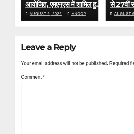
आयोजित, एमएनएस में शामिल हुए
से 27वीं 
नए सैन्य नर्सिंग अधिकारी
चैंपियनशिप
AUGUST 6, 2026
ANOOP
AUGUST 6
Leave a Reply
Your email address will not be published.
Required fi
Comment
*