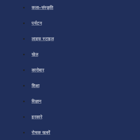
कला–संस्कृति
पर्यटन
लाइफ स्टाइल
खेल
कारोबार
शिक्षा
विज्ञान
हरकारे
रोचक खबरें