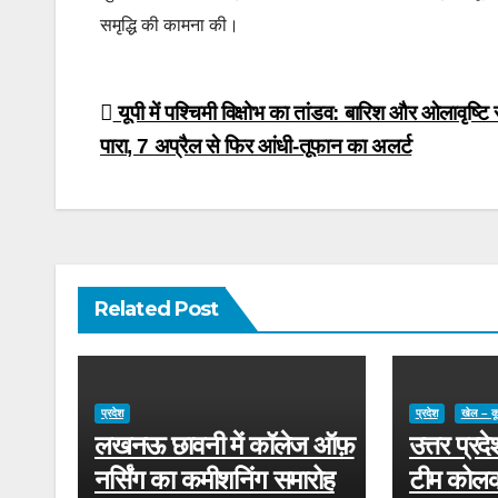
समृद्धि की कामना की।
Post
यूपी में पश्चिमी विक्षोभ का तांडव: बारिश और ओलावृष्टि 
पारा, 7 अप्रैल से फिर आंधी-तूफान का अलर्ट
navigation
Related Post
प्रदेश
प्रदेश
खेल – क
लखनऊ छावनी में कॉलेज ऑफ़
उत्तर प्रद
नर्सिंग का कमीशनिंग समारोह
टीम कोलका