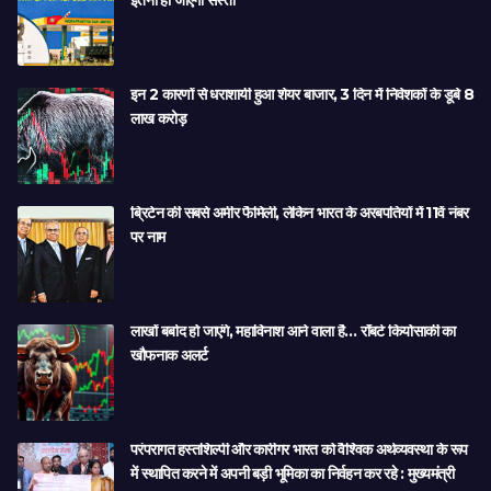
इतनी हो जाएगी सस्ती
इन 2 कारणों से धराशायी हुआ शेयर बाजार, 3 दिन में निवेशकों के डूबे 8
लाख करोड़
ब्रिटेन की सबसे अमीर फैमिली, लेकिन भारत के अरबपतियों में 11वें नंबर
पर नाम
लाखों बर्बाद हो जाएंगे, महाविनाश आने वाला है… रॉबर्ट कियोसाकी का
खौफनाक अलर्ट
परंपरागत हस्तशिल्पी और कारीगर भारत को वैश्विक अर्थव्यवस्था के रूप
में स्थापित करने में अपनी बड़ी भूमिका का निर्वहन कर रहे : मुख्यमंत्री