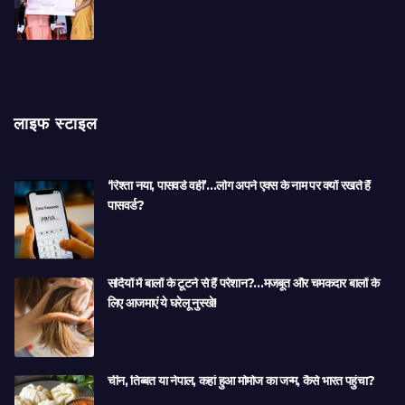
लाइफ स्टाइल
‘रिश्ता नया, पासवर्ड वही’…लोग अपने एक्स के नाम पर क्यों रखते हैं
पासवर्ड?
सर्दियों में बालों के टूटने से हैं परेशान?…मजबूत और चमकदार बालों के
लिए आजमाएं ये घरेलू नुस्खे!
चीन, तिब्बत या नेपाल, कहां हुआ मोमोज का जन्म, कैसे भारत पहुंचा?