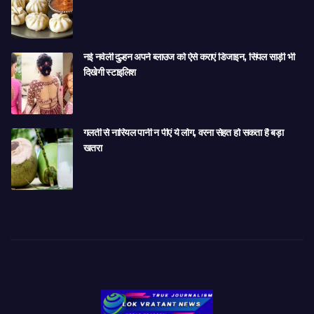
नई नवेली दुल्हन अपने ब्लाउज को ऐसे कराएं डिजाइन, सिंपल साड़ी भी
दिखेगी स्टाइलिश
गलती से नारियल पानी न पीएं ये लोग, वरना सेहत हो सकता है बड़ा
खतरा