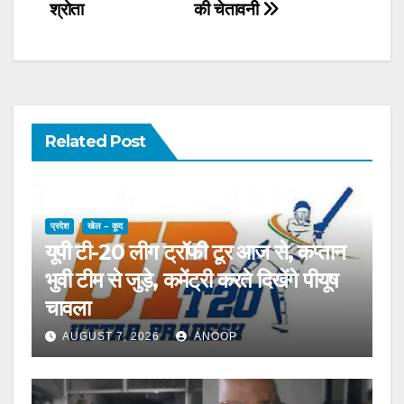
श्रोता
की चेतावनी
Related Post
प्रदेश
खेल – कूद
यूपी टी-20 लीग ट्रॉफी टूर आज से, कप्तान
भुवी टीम से जुड़े, कमेंट्री करते दिखेंगे पीयूष
चावला
AUGUST 7, 2026
ANOOP