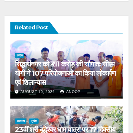
Related Post
प्रदेश
सिद्धार्थनगर को ₹311 करोड़ की सौगात: सीएम
योगी ने 107 परियोजनाओं का किया लोकार्पण
एवं शिलान्यास
AUGUST 10, 2026
ANOOP
अध्यात्म
प्रदेश
23वीं श्री बुद्धेश्वर धाम यात्रा पर 17 दिवसीय