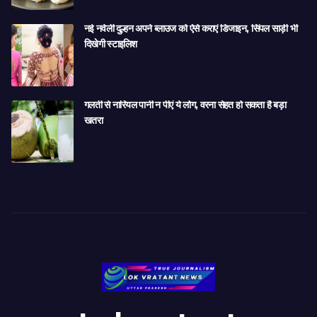
नई नवेली दुल्हन अपने ब्लाउज को ऐसे कराएं डिजाइन, सिंपल साड़ी भी
दिखेगी स्टाइलिश
गलती से नारियल पानी न पीएं ये लोग, वरना सेहत हो सकता है बड़ा
खतरा