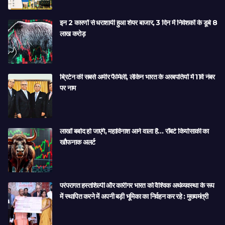
इन 2 कारणों से धराशायी हुआ शेयर बाजार, 3 दिन में निवेशकों के डूबे 8
लाख करोड़
ब्रिटेन की सबसे अमीर फैमिली, लेकिन भारत के अरबपतियों में 11वें नंबर
पर नाम
लाखों बर्बाद हो जाएंगे, महाविनाश आने वाला है… रॉबर्ट कियोसाकी का
खौफनाक अलर्ट
परंपरागत हस्तशिल्पी और कारीगर भारत को वैश्विक अर्थव्यवस्था के रूप
में स्थापित करने में अपनी बड़ी भूमिका का निर्वहन कर रहे : मुख्यमंत्री