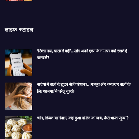
लाइफ स्टाइल
‘रिश्ता नया, पासवर्ड वही’…लोग अपने एक्स के नाम पर क्यों रखते हैं
पासवर्ड?
सर्दियों में बालों के टूटने से हैं परेशान?…मजबूत और चमकदार बालों के
लिए आजमाएं ये घरेलू नुस्खे!
चीन, तिब्बत या नेपाल, कहां हुआ मोमोज का जन्म, कैसे भारत पहुंचा?