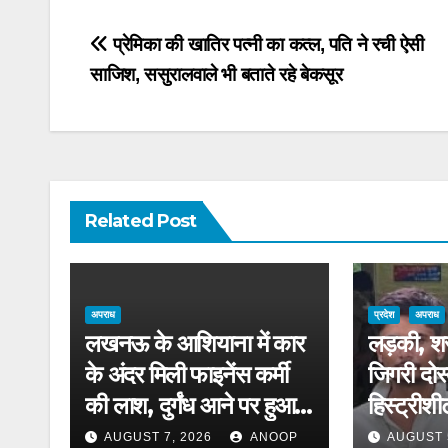
Post
प्रेमिका की खातिर पत्नी का कत्ल, पति ने रची ऐसी
साजिश, ससुरालवाले भी बताते रहे बेकसूर
navigation
Related Post
अपराध
प्रदेश
अपराध
लखनऊ के आशियाना में कार
लड़की, शरा
के अंदर मिली फाइनेंस कर्मी
जिगरी दोस
की लाश, दुर्गंध आने पर हुआ
हिस्ट्रीशी
खुलासा
चेहरा कुच
AUGUST 7, 2026
ANOOP
AUGUST 