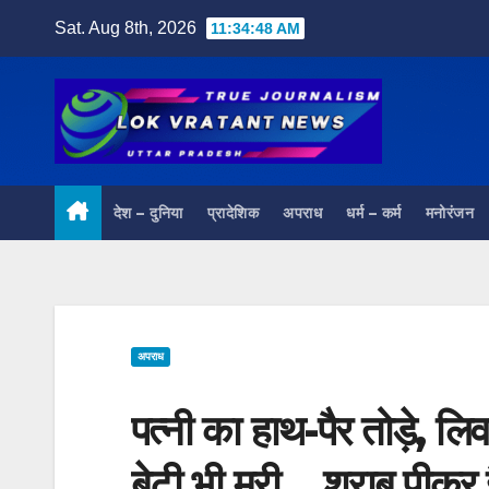
Skip
Sat. Aug 8th, 2026
11:34:49 AM
to
content
देश – दुनिया
प्रादेशिक
अपराध
धर्म – कर्म
मनोरंजन
अपराध
पत्नी का हाथ-पैर तोड़े, लि
बेटी भी मरी… शराब पीकर 