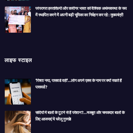
परंपरागत हस्तशिल्पी और कारीगर भारत को वैश्विक अर्थव्यवस्था के रूप
में स्थापित करने में अपनी बड़ी भूमिका का निर्वहन कर रहे : मुख्यमंत्री
लाइफ स्टाइल
‘रिश्ता नया, पासवर्ड वही’…लोग अपने एक्स के नाम पर क्यों रखते हैं
पासवर्ड?
सर्दियों में बालों के टूटने से हैं परेशान?…मजबूत और चमकदार बालों के
लिए आजमाएं ये घरेलू नुस्खे!