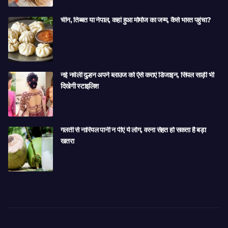
चीन, तिब्बत या नेपाल, कहां हुआ मोमोज का जन्म, कैसे भारत पहुंचा?
नई नवेली दुल्हन अपने ब्लाउज को ऐसे कराएं डिजाइन, सिंपल साड़ी भी
दिखेगी स्टाइलिश
गलती से नारियल पानी न पीएं ये लोग, वरना सेहत हो सकता है बड़ा
खतरा