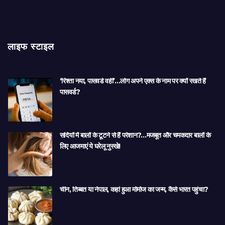
लाइफ स्टाइल
‘रिश्ता नया, पासवर्ड वही’…लोग अपने एक्स के नाम पर क्यों रखते हैं
पासवर्ड?
सर्दियों में बालों के टूटने से हैं परेशान?…मजबूत और चमकदार बालों के
लिए आजमाएं ये घरेलू नुस्खे!
चीन, तिब्बत या नेपाल, कहां हुआ मोमोज का जन्म, कैसे भारत पहुंचा?