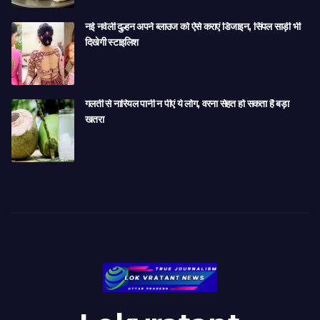
नई नवेली दुल्हन अपने ब्लाउज को ऐसे कराएं डिजाइन, सिंपल साड़ी भी
दिखेगी स्टाइलिश
गलती से नारियल पानी न पीएं ये लोग, वरना सेहत हो सकता है बड़ा
खतरा