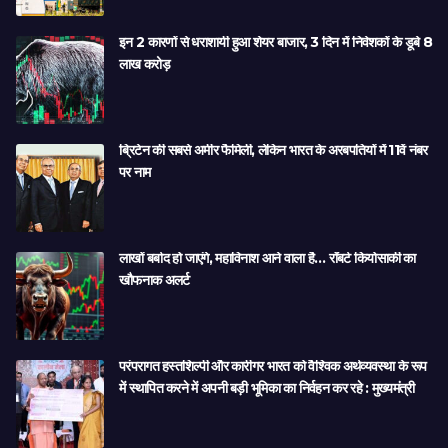
इन 2 कारणों से धराशायी हुआ शेयर बाजार, 3 दिन में निवेशकों के डूबे 8
लाख करोड़
ब्रिटेन की सबसे अमीर फैमिली, लेकिन भारत के अरबपतियों में 11वें नंबर
पर नाम
लाखों बर्बाद हो जाएंगे, महाविनाश आने वाला है… रॉबर्ट कियोसाकी का
खौफनाक अलर्ट
परंपरागत हस्तशिल्पी और कारीगर भारत को वैश्विक अर्थव्यवस्था के रूप
में स्थापित करने में अपनी बड़ी भूमिका का निर्वहन कर रहे : मुख्यमंत्री