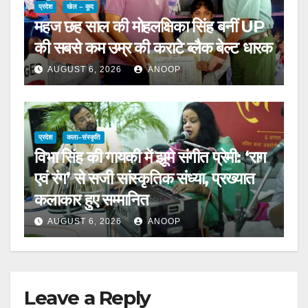
प्रदेश
खेल – कूद
महज छह साल की मोहलक्षिका सिंह बनीं UP
की सबसे कम उम्र की कराटे ब्लैक बेल्ट धारक
AUGUST 6, 2026
ANOOP
प्रदेश
कला–संस्कृति
विभा सिंह की गायकी में झूमे संगीत प्रेमी: ‘राग
एवं रंग’ से सजी सांस्कृतिक संध्या, प्रख्यात
कलाकार हुए सम्मानित
AUGUST 6, 2026
ANOOP
Leave a Reply