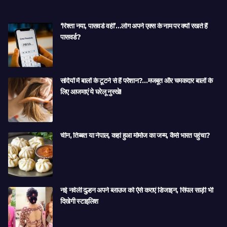
‘रिश्ता नया, पासवर्ड वही’…लोग अपने एक्स के नाम पर क्यों रखते हैं
पासवर्ड?
सर्दियों में बालों के टूटने से हैं परेशान?…मजबूत और चमकदार बालों के
लिए आजमाएं ये घरेलू नुस्खे!
चीन, तिब्बत या नेपाल, कहां हुआ मोमोज का जन्म, कैसे भारत पहुंचा?
नई नवेली दुल्हन अपने ब्लाउज को ऐसे कराएं डिजाइन, सिंपल साड़ी भी
दिखेगी स्टाइलिश