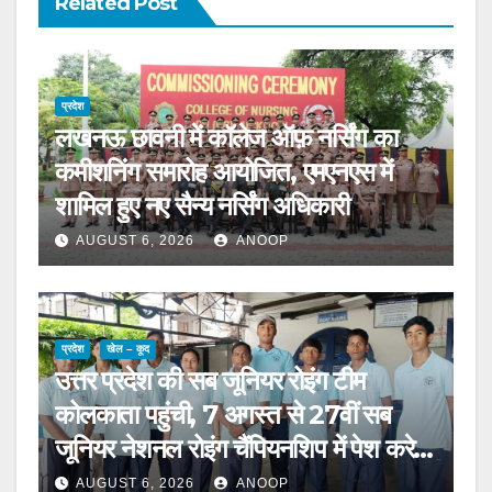
Related Post
प्रदेश
लखनऊ छावनी में कॉलेज ऑफ़ नर्सिंग का
कमीशनिंग समारोह आयोजित, एमएनएस में
शामिल हुए नए सैन्य नर्सिंग अधिकारी
AUGUST 6, 2026
ANOOP
प्रदेश
खेल – कूद
उत्तर प्रदेश की सब जूनियर रोइंग टीम
कोलकाता पहुंची, 7 अगस्त से 27वीं सब
जूनियर नेशनल रोइंग चैंपियनशिप में पेश करेगी
चुनौती
AUGUST 6, 2026
ANOOP