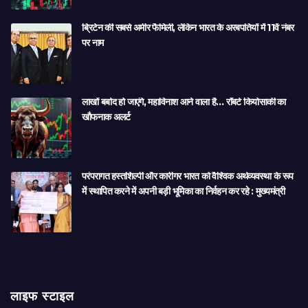
ब्रिटेन की सबसे अमीर फैमिली, लेकिन भारत के अरबपतियों में 11वें नंबर
पर नाम
लाखों बर्बाद हो जाएंगे, महाविनाश आने वाला है… रॉबर्ट कियोसाकी का
खौफनाक अलर्ट
परंपरागत हस्तशिल्पी और कारीगर भारत को वैश्विक अर्थव्यवस्था के रूप
में स्थापित करने में अपनी बड़ी भूमिका का निर्वहन कर रहे : मुख्यमंत्री
लाइफ स्टाइल