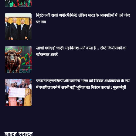
ब्रिटेन की सबसे अमीर फैमिली, लेकिन भारत के अरबपतियों में 11वें नंबर
पर नाम
लाखों बर्बाद हो जाएंगे, महाविनाश आने वाला है… रॉबर्ट कियोसाकी का
खौफनाक अलर्ट
परंपरागत हस्तशिल्पी और कारीगर भारत को वैश्विक अर्थव्यवस्था के रूप
में स्थापित करने में अपनी बड़ी भूमिका का निर्वहन कर रहे : मुख्यमंत्री
लाइफ स्टाइल