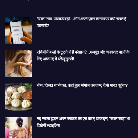
‘रिश्ता नया, पासवर्ड वही’…लोग अपने एक्स के नाम पर क्यों रखते हैं
पासवर्ड?
सर्दियों में बालों के टूटने से हैं परेशान?…मजबूत और चमकदार बालों के
लिए आजमाएं ये घरेलू नुस्खे!
चीन, तिब्बत या नेपाल, कहां हुआ मोमोज का जन्म, कैसे भारत पहुंचा?
नई नवेली दुल्हन अपने ब्लाउज को ऐसे कराएं डिजाइन, सिंपल साड़ी भी
दिखेगी स्टाइलिश