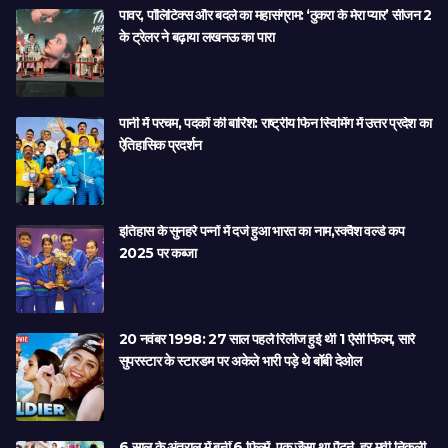
पावर, पॉलिटिक्स और बदले का महासंग्राम: ‘ठुकरा के मेरा प्यार’ सीजन 2
के ट्रेलर ने बढ़ाया लखनऊ का पारा
पानी में परचम, पदकों की बारिश: राष्ट्रीय फिन स्विमिंग में उत्तर प्रदेश का
ऐतिहासिक प्रदर्शन
इतिहास के सुनहरे पन्नों में दर्ज हुआ भारत का नाम,स्क्वैश वर्ल्ड कप
2025 पर कब्जा
20 नवंबर 1998: 27 साल पहले रिलीज हुई थी 1 ऐसी फिल्म, सारे
सुपरस्टार के स्टारडम पर अकेले भारी पड़े थे बॉबी देओल
6 साल के अंतराल में बनीं 6 फिल्में, एक जैसा था पैटर्न, हर मूवी निकली