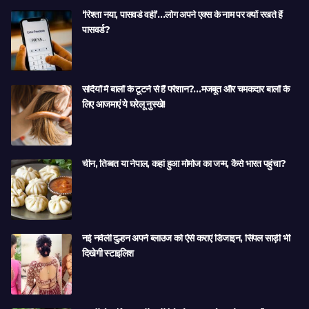
‘रिश्ता नया, पासवर्ड वही’…लोग अपने एक्स के नाम पर क्यों रखते हैं
पासवर्ड?
सर्दियों में बालों के टूटने से हैं परेशान?…मजबूत और चमकदार बालों के
लिए आजमाएं ये घरेलू नुस्खे!
चीन, तिब्बत या नेपाल, कहां हुआ मोमोज का जन्म, कैसे भारत पहुंचा?
नई नवेली दुल्हन अपने ब्लाउज को ऐसे कराएं डिजाइन, सिंपल साड़ी भी
दिखेगी स्टाइलिश