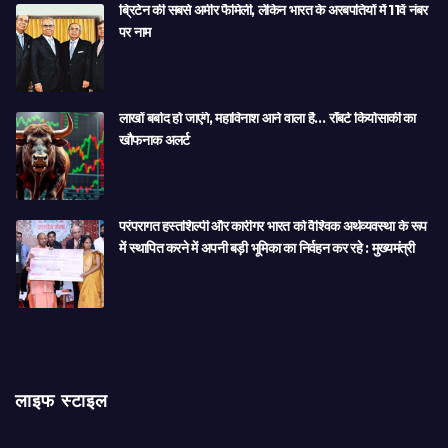
ब्रिटेन की सबसे अमीर फैमिली, लेकिन भारत के अरबपतियों में 11वें नंबर
पर नाम
लाखों बर्बाद हो जाएंगे, महाविनाश आने वाला है… रॉबर्ट कियोसाकी का
खौफनाक अलर्ट
परंपरागत हस्तशिल्पी और कारीगर भारत को वैश्विक अर्थव्यवस्था के रूप
में स्थापित करने में अपनी बड़ी भूमिका का निर्वहन कर रहे : मुख्यमंत्री
लाइफ स्टाइल