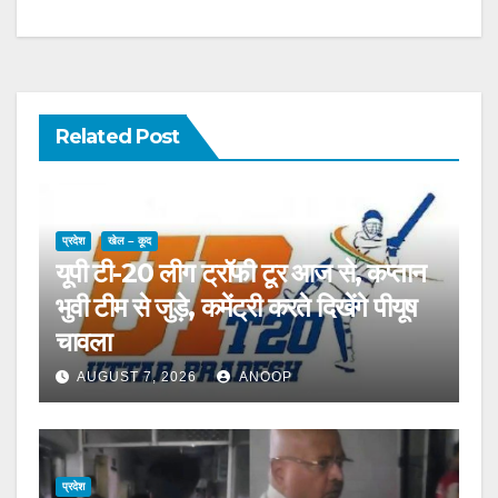
Related Post
प्रदेश
खेल – कूद
यूपी टी-20 लीग ट्रॉफी टूर आज से, कप्तान
भुवी टीम से जुड़े, कमेंट्री करते दिखेंगे पीयूष
चावला
AUGUST 7, 2026
ANOOP
प्रदेश