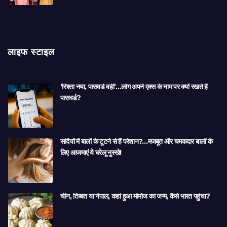
लाइफ स्टाइल
‘रिश्ता नया, पासवर्ड वही’…लोग अपने एक्स के नाम पर क्यों रखते हैं
पासवर्ड?
सर्दियों में बालों के टूटने से हैं परेशान?…मजबूत और चमकदार बालों के
लिए आजमाएं ये घरेलू नुस्खे!
चीन, तिब्बत या नेपाल, कहां हुआ मोमोज का जन्म, कैसे भारत पहुंचा?