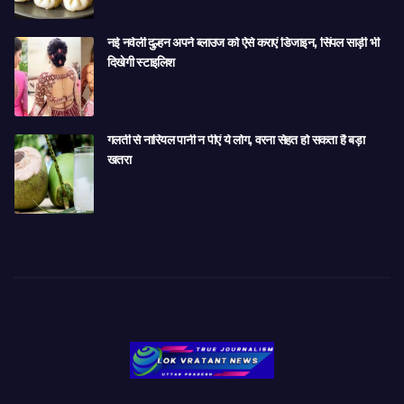
नई नवेली दुल्हन अपने ब्लाउज को ऐसे कराएं डिजाइन, सिंपल साड़ी भी
दिखेगी स्टाइलिश
गलती से नारियल पानी न पीएं ये लोग, वरना सेहत हो सकता है बड़ा
खतरा