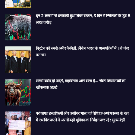
इन 2 कारणों से धराशायी हुआ शेयर बाजार, 3 दिन में निवेशकों के डूबे 8
लाख करोड़
ब्रिटेन की सबसे अमीर फैमिली, लेकिन भारत के अरबपतियों में 11वें नंबर
पर नाम
लाखों बर्बाद हो जाएंगे, महाविनाश आने वाला है… रॉबर्ट कियोसाकी का
खौफनाक अलर्ट
परंपरागत हस्तशिल्पी और कारीगर भारत को वैश्विक अर्थव्यवस्था के रूप
में स्थापित करने में अपनी बड़ी भूमिका का निर्वहन कर रहे : मुख्यमंत्री