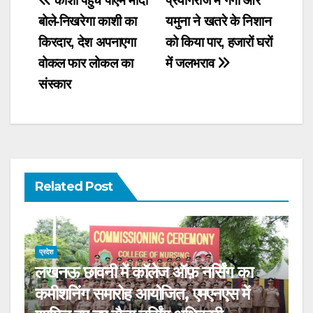
Post
काशी पहुंच पीएम मोदी
प्रयागराज में गंगा और
बोले-निखरेगा काशी का
यमुना ने खतरे के निशान
navigation
किरदार, देश अपनाएगा
को किया पार, हजारों घरों
वोकल फार लोकल का
में जलभराव
संस्कार
Related Post
प्रदेश
लखनऊ छावनी में कॉलेज ऑफ़ नर्सिंग का
कमीशनिंग समारोह आयोजित, एमएनएस में