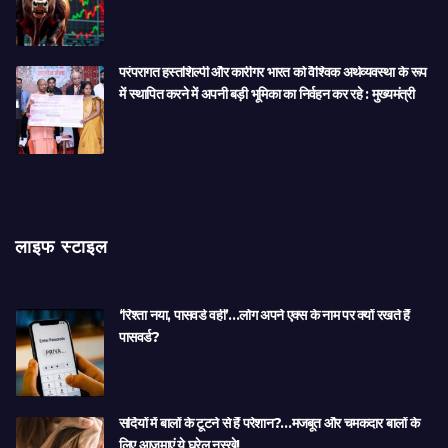
परंपरागत हस्तशिल्पी और कारीगर भारत को वैश्विक अर्थव्यवस्था के रूप
में स्थापित करने में अपनी बड़ी भूमिका का निर्वहन कर रहे : मुख्यमंत्री
लाइफ स्टाइल
‘रिश्ता नया, पासवर्ड वही’…लोग अपने एक्स के नाम पर क्यों रखते हैं
पासवर्ड?
सर्दियों में बालों के टूटने से हैं परेशान?…मजबूत और चमकदार बालों के
लिए आजमाएं ये घरेलू नुस्खे!