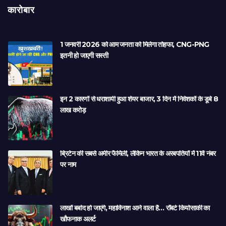
कारोबार
1 जनवरी 2026 को आम जनता को मिलेगा तोहफा, CNG-PNG
इतनी हो जाएगी सस्ती
इन 2 कारणों से धराशायी हुआ शेयर बाजार, 3 दिन में निवेशकों के डूबे 8
लाख करोड़
ब्रिटेन की सबसे अमीर फैमिली, लेकिन भारत के अरबपतियों में 11वें नंबर
पर नाम
लाखों बर्बाद हो जाएंगे, महाविनाश आने वाला है… रॉबर्ट कियोसाकी का
खौफनाक अलर्ट