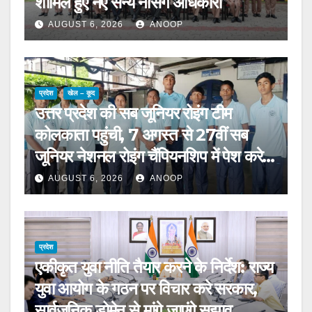
शामिल हुए नए सैन्य नर्सिंग अधिकारी
AUGUST 6, 2026
ANOOP
प्रदेश
खेल – कूद
उत्तर प्रदेश की सब जूनियर रोइंग टीम
कोलकाता पहुंची, 7 अगस्त से 27वीं सब
जूनियर नेशनल रोइंग चैंपियनशिप में पेश करेगी
चुनौती
AUGUST 6, 2026
ANOOP
प्रदेश
एकीकृत युवा नीति तैयार करने के निर्देश: राज्य
युवा आयोग के गठन पर विचार करे सरकार,
सार्वजनिक डोमेन से मांगे जाएंगे सुझाव