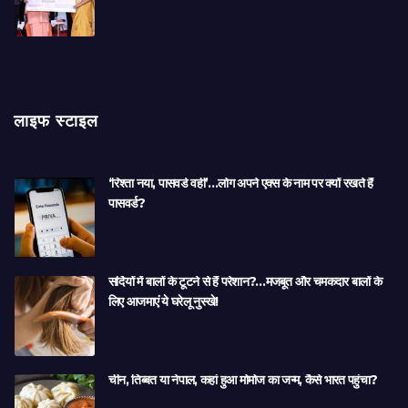
लाइफ स्टाइल
‘रिश्ता नया, पासवर्ड वही’…लोग अपने एक्स के नाम पर क्यों रखते हैं
पासवर्ड?
सर्दियों में बालों के टूटने से हैं परेशान?…मजबूत और चमकदार बालों के
लिए आजमाएं ये घरेलू नुस्खे!
चीन, तिब्बत या नेपाल, कहां हुआ मोमोज का जन्म, कैसे भारत पहुंचा?