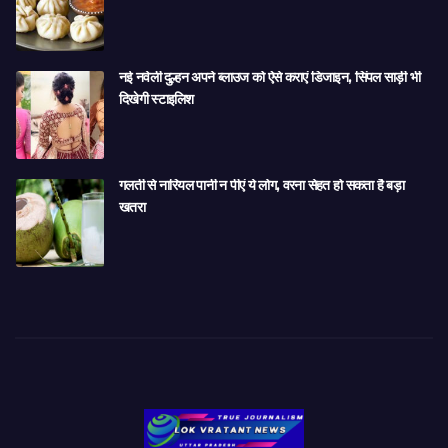
नई नवेली दुल्हन अपने ब्लाउज को ऐसे कराएं डिजाइन, सिंपल साड़ी भी
दिखेगी स्टाइलिश
गलती से नारियल पानी न पीएं ये लोग, वरना सेहत हो सकता है बड़ा
खतरा