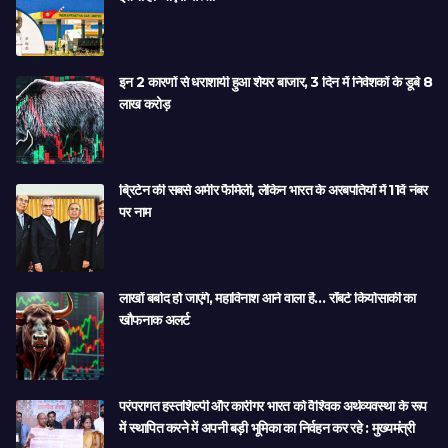
इन 2 कारणों से धराशायी हुआ शेयर बाजार, 3 दिन में निवेशकों के डूबे 8
लाख करोड़
ब्रिटेन की सबसे अमीर फैमिली, लेकिन भारत के अरबपतियों में 11वें नंबर
पर नाम
लाखों बर्बाद हो जाएंगे, महाविनाश आने वाला है… रॉबर्ट कियोसाकी का
खौफनाक अलर्ट
परंपरागत हस्तशिल्पी और कारीगर भारत को वैश्विक अर्थव्यवस्था के रूप
में स्थापित करने में अपनी बड़ी भूमिका का निर्वहन कर रहे : मुख्यमंत्री