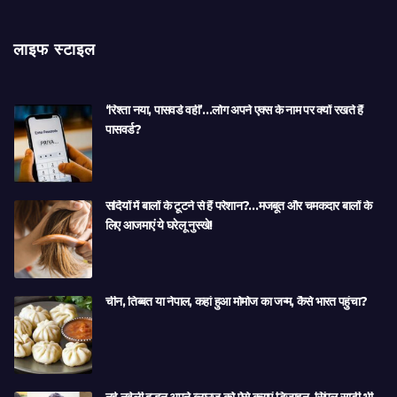
लाइफ स्टाइल
‘रिश्ता नया, पासवर्ड वही’…लोग अपने एक्स के नाम पर क्यों रखते हैं
पासवर्ड?
सर्दियों में बालों के टूटने से हैं परेशान?…मजबूत और चमकदार बालों के
लिए आजमाएं ये घरेलू नुस्खे!
चीन, तिब्बत या नेपाल, कहां हुआ मोमोज का जन्म, कैसे भारत पहुंचा?
नई नवेली दुल्हन अपने ब्लाउज को ऐसे कराएं डिजाइन, सिंपल साड़ी भी