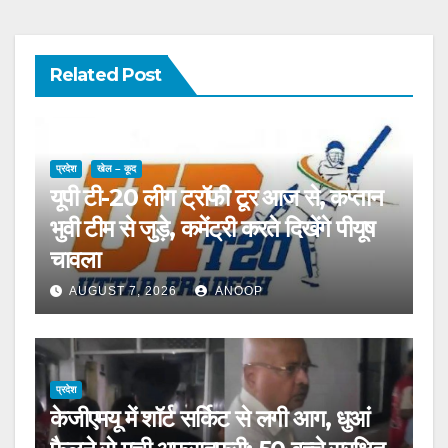
Related Post
प्रदेश
खेल – कूद
यूपी टी-20 लीग ट्रॉफी टूर आज से, कप्तान
भुवी टीम से जुड़े, कमेंट्री करते दिखेंगे पीयूष
चावला
AUGUST 7, 2026
ANOOP
प्रदेश
केजीएमयू में शॉर्ट सर्किट से लगी आग, धुआं