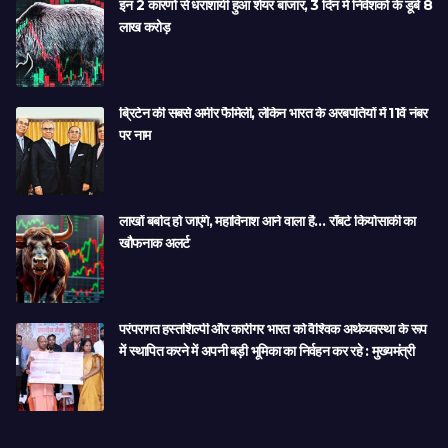
इन 2 कारणों से धराशायी हुआ शेयर बाजार, 3 दिन में निवेशकों के डूबे 8
लाख करोड़
ब्रिटेन की सबसे अमीर फैमिली, लेकिन भारत के अरबपतियों में 11वें नंबर
पर नाम
लाखों बर्बाद हो जाएंगे, महाविनाश आने वाला है… रॉबर्ट कियोसाकी का
खौफनाक अलर्ट
परंपरागत हस्तशिल्पी और कारीगर भारत को वैश्विक अर्थव्यवस्था के रूप
में स्थापित करने में अपनी बड़ी भूमिका का निर्वहन कर रहे : मुख्यमंत्री