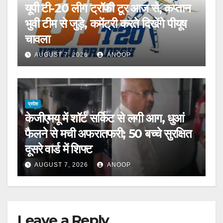
यूपी टी-20 लीग ट्रॉफी टूर आज से, कप्तान
भुवी टीम से जुड़े, कमेंट्री करते दिखेंगे पीयूष
चावला
AUGUST 7, 2026
ANOOP
प्रदेश
केजीएमयू में शॉर्ट सर्किट से लगी आग, धुआं
फैलने से मची अफरातफरी; 50 बच्चे सुरक्षित
दूसरे वार्ड में शिफ्ट
AUGUST 7, 2026
ANOOP
Leave a Reply