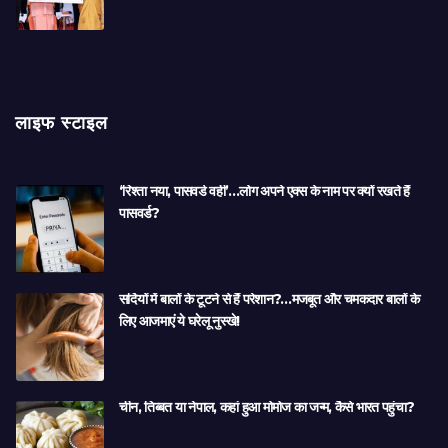
लाइफ स्टाइल
‘रिश्ता नया, पासवर्ड वही’…लोग अपने एक्स के नाम पर क्यों रखते हैं
पासवर्ड?
सर्दियों में बालों के टूटने से हैं परेशान?…मजबूत और चमकदार बालों के
लिए आजमाएं ये घरेलू नुस्खे!
चीन, तिब्बत या नेपाल, कहां हुआ मोमोज का जन्म, कैसे भारत पहुंचा?