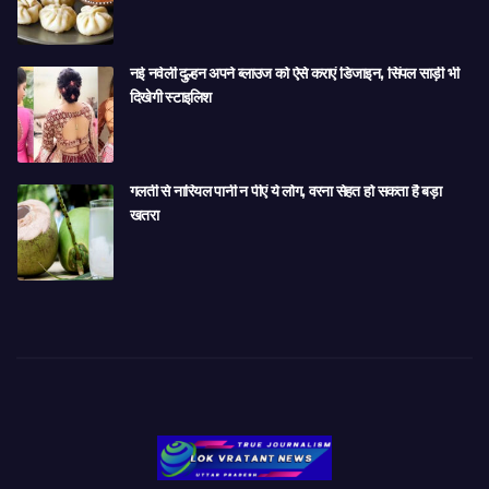
नई नवेली दुल्हन अपने ब्लाउज को ऐसे कराएं डिजाइन, सिंपल साड़ी भी
दिखेगी स्टाइलिश
गलती से नारियल पानी न पीएं ये लोग, वरना सेहत हो सकता है बड़ा
खतरा