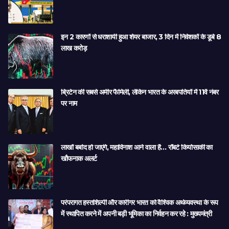
इन 2 कारणों से धराशायी हुआ शेयर बाजार, 3 दिन में निवेशकों के डूबे 8
लाख करोड़
ब्रिटेन की सबसे अमीर फैमिली, लेकिन भारत के अरबपतियों में 11वें नंबर
पर नाम
लाखों बर्बाद हो जाएंगे, महाविनाश आने वाला है… रॉबर्ट कियोसाकी का
खौफनाक अलर्ट
परंपरागत हस्तशिल्पी और कारीगर भारत को वैश्विक अर्थव्यवस्था के रूप
में स्थापित करने में अपनी बड़ी भूमिका का निर्वहन कर रहे : मुख्यमंत्री