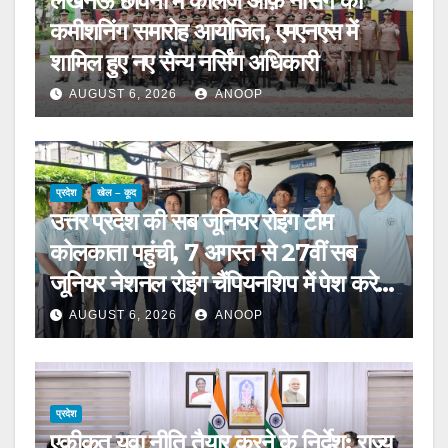
लखनऊ छावनी में कॉलेज ऑफ़ नर्सिंग का
कमीशनिंग समारोह आयोजित, एमएनएस में
शामिल हुए नए सैन्य नर्सिंग अधिकारी
AUGUST 6, 2026
ANOOP
प्रदेश
खेल – कूद
उत्तर प्रदेश की सब जूनियर रोइंग टीम
कोलकाता पहुंची, 7 अगस्त से 27वीं सब
जूनियर नेशनल रोइंग चैंपियनशिप में पेश करेगी
चुनौती
AUGUST 6, 2026
ANOOP
प्रदेश
एकीकृत युवा नीति तैयार करने के निर्देश: राज्य