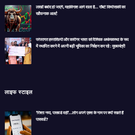
लाखों बर्बाद हो जाएंगे, महाविनाश आने वाला है… रॉबर्ट कियोसाकी का
खौफनाक अलर्ट
परंपरागत हस्तशिल्पी और कारीगर भारत को वैश्विक अर्थव्यवस्था के रूप
में स्थापित करने में अपनी बड़ी भूमिका का निर्वहन कर रहे : मुख्यमंत्री
लाइफ स्टाइल
‘रिश्ता नया, पासवर्ड वही’…लोग अपने एक्स के नाम पर क्यों रखते हैं
पासवर्ड?