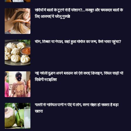
सर्दियों में बालों के टूटने से हैं परेशान?…मजबूत और चमकदार बालों के
लिए आजमाएं ये घरेलू नुस्खे!
चीन, तिब्बत या नेपाल, कहां हुआ मोमोज का जन्म, कैसे भारत पहुंचा?
नई नवेली दुल्हन अपने ब्लाउज को ऐसे कराएं डिजाइन, सिंपल साड़ी भी
दिखेगी स्टाइलिश
गलती से नारियल पानी न पीएं ये लोग, वरना सेहत हो सकता है बड़ा
खतरा