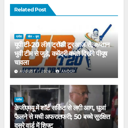
Related Post
प्रदेश
खेल – कूद
यूपी टी-20 लीग ट्रॉफी टूर आज से, कप्तान
भुवी टीम से जुड़े, कमेंट्री करते दिखेंगे पीयूष
चावला
AUGUST 7, 2026
ANOOP
प्रदेश
केजीएमयू में शॉर्ट सर्किट से लगी आग, धुआं
फैलने से मची अफरातफरी; 50 बच्चे सुरक्षित
दूसरे वार्ड में शिफ्ट