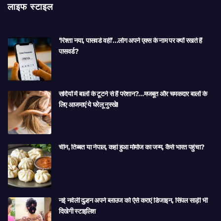
लाइफ स्टाइल
‘रिश्ता नया, पासवर्ड वही’…लोग अपने एक्स के नाम पर क्यों रखते हैं
पासवर्ड?
सर्दियों में बालों के टूटने से हैं परेशान?…मजबूत और चमकदार बालों के
लिए आजमाएं ये घरेलू नुस्खे!
चीन, तिब्बत या नेपाल, कहां हुआ मोमोज का जन्म, कैसे भारत पहुंचा?
नई नवेली दुल्हन अपने ब्लाउज को ऐसे कराएं डिजाइन, सिंपल साड़ी भी
दिखेगी स्टाइलिश