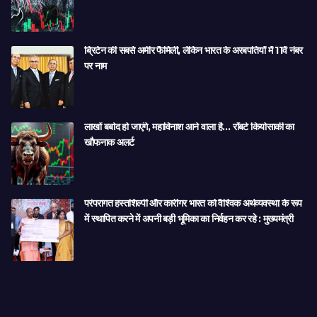
ब्रिटेन की सबसे अमीर फैमिली, लेकिन भारत के अरबपतियों में 11वें नंबर
पर नाम
लाखों बर्बाद हो जाएंगे, महाविनाश आने वाला है… रॉबर्ट कियोसाकी का
खौफनाक अलर्ट
परंपरागत हस्तशिल्पी और कारीगर भारत को वैश्विक अर्थव्यवस्था के रूप
में स्थापित करने में अपनी बड़ी भूमिका का निर्वहन कर रहे : मुख्यमंत्री