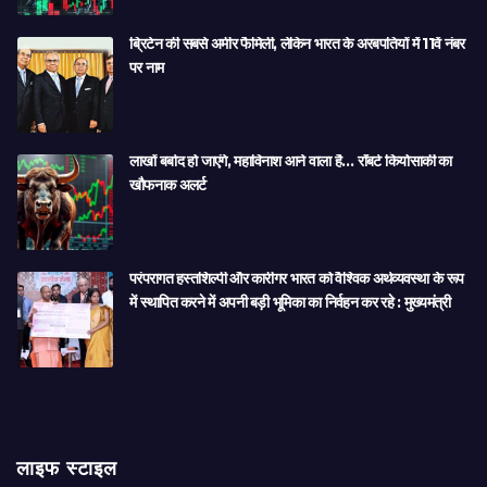
ब्रिटेन की सबसे अमीर फैमिली, लेकिन भारत के अरबपतियों में 11वें नंबर
पर नाम
लाखों बर्बाद हो जाएंगे, महाविनाश आने वाला है… रॉबर्ट कियोसाकी का
खौफनाक अलर्ट
परंपरागत हस्तशिल्पी और कारीगर भारत को वैश्विक अर्थव्यवस्था के रूप
में स्थापित करने में अपनी बड़ी भूमिका का निर्वहन कर रहे : मुख्यमंत्री
लाइफ स्टाइल