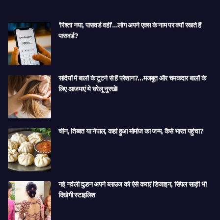
‘रिश्ता नया, पासवर्ड वही’…लोग अपने एक्स के नाम पर क्यों रखते हैं
पासवर्ड?
सर्दियों में बालों के टूटने से हैं परेशान?…मजबूत और चमकदार बालों के
लिए आजमाएं ये घरेलू नुस्खे!
चीन, तिब्बत या नेपाल, कहां हुआ मोमोज का जन्म, कैसे भारत पहुंचा?
नई नवेली दुल्हन अपने ब्लाउज को ऐसे कराएं डिजाइन, सिंपल साड़ी भी
दिखेगी स्टाइलिश