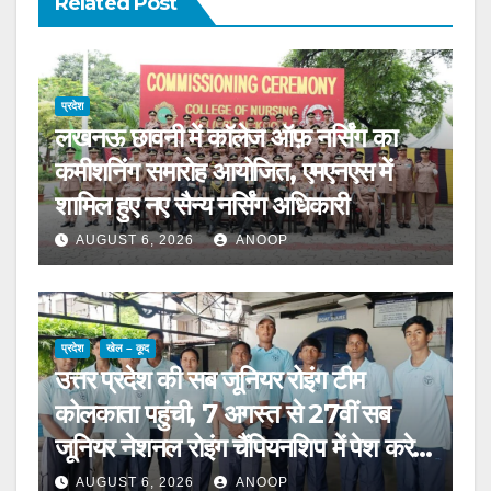
Related Post
प्रदेश
लखनऊ छावनी में कॉलेज ऑफ़ नर्सिंग का
कमीशनिंग समारोह आयोजित, एमएनएस में
शामिल हुए नए सैन्य नर्सिंग अधिकारी
AUGUST 6, 2026
ANOOP
प्रदेश
खेल – कूद
उत्तर प्रदेश की सब जूनियर रोइंग टीम
कोलकाता पहुंची, 7 अगस्त से 27वीं सब
जूनियर नेशनल रोइंग चैंपियनशिप में पेश करेगी
चुनौती
AUGUST 6, 2026
ANOOP