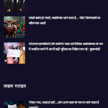
लाखों बर्बाद हो जाएंगे, महाविनाश आने वाला है… रॉबर्ट कियोसाकी का
खौफनाक अलर्ट
परंपरागत हस्तशिल्पी और कारीगर भारत को वैश्विक अर्थव्यवस्था के रूप
में स्थापित करने में अपनी बड़ी भूमिका का निर्वहन कर रहे : मुख्यमंत्री
लाइफ स्टाइल
‘रिश्ता नया, पासवर्ड वही’…लोग अपने एक्स के नाम पर क्यों रखते हैं
पासवर्ड?