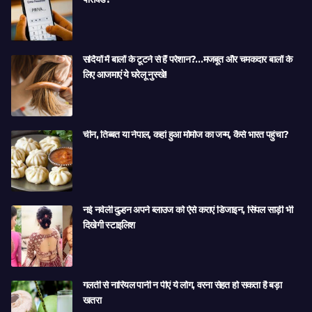
सर्दियों में बालों के टूटने से हैं परेशान?…मजबूत और चमकदार बालों के
लिए आजमाएं ये घरेलू नुस्खे!
चीन, तिब्बत या नेपाल, कहां हुआ मोमोज का जन्म, कैसे भारत पहुंचा?
नई नवेली दुल्हन अपने ब्लाउज को ऐसे कराएं डिजाइन, सिंपल साड़ी भी
दिखेगी स्टाइलिश
गलती से नारियल पानी न पीएं ये लोग, वरना सेहत हो सकता है बड़ा
खतरा