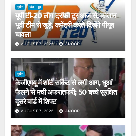
प्रदेश
खेल – कूद
यूपी टी-20 लीग ट्रॉफी टूर आज से, कप्तान
भुवी टीम से जुड़े, कमेंट्री करते दिखेंगे पीयूष
चावला
AUGUST 7, 2026
ANOOP
प्रदेश
केजीएमयू में शॉर्ट सर्किट से लगी आग, धुआं
फैलने से मची अफरातफरी; 50 बच्चे सुरक्षित
दूसरे वार्ड में शिफ्ट
AUGUST 7, 2026
ANOOP