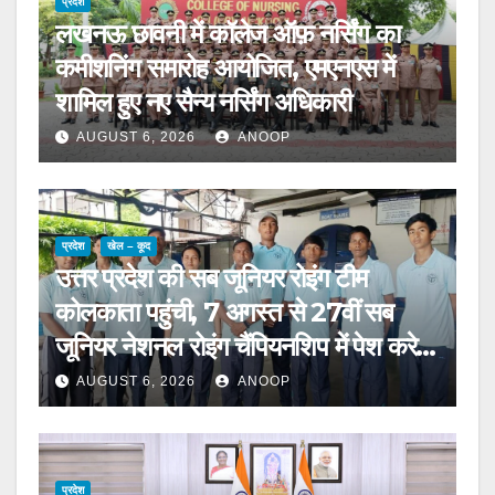
प्रदेश
लखनऊ छावनी में कॉलेज ऑफ़ नर्सिंग का
कमीशनिंग समारोह आयोजित, एमएनएस में
शामिल हुए नए सैन्य नर्सिंग अधिकारी
AUGUST 6, 2026
ANOOP
प्रदेश
खेल – कूद
उत्तर प्रदेश की सब जूनियर रोइंग टीम
कोलकाता पहुंची, 7 अगस्त से 27वीं सब
जूनियर नेशनल रोइंग चैंपियनशिप में पेश करेगी
चुनौती
AUGUST 6, 2026
ANOOP
प्रदेश