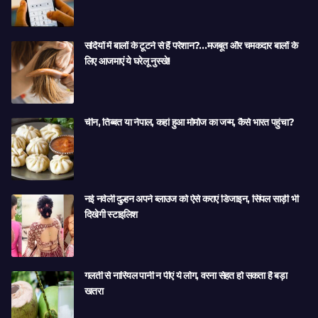
सर्दियों में बालों के टूटने से हैं परेशान?…मजबूत और चमकदार बालों के
लिए आजमाएं ये घरेलू नुस्खे!
चीन, तिब्बत या नेपाल, कहां हुआ मोमोज का जन्म, कैसे भारत पहुंचा?
नई नवेली दुल्हन अपने ब्लाउज को ऐसे कराएं डिजाइन, सिंपल साड़ी भी
दिखेगी स्टाइलिश
गलती से नारियल पानी न पीएं ये लोग, वरना सेहत हो सकता है बड़ा
खतरा