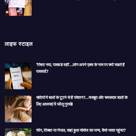
लाइफ स्टाइल
‘रिश्ता नया, पासवर्ड वही’…लोग अपने एक्स के नाम पर क्यों रखते हैं
पासवर्ड?
सर्दियों में बालों के टूटने से हैं परेशान?…मजबूत और चमकदार बालों के
लिए आजमाएं ये घरेलू नुस्खे!
चीन, तिब्बत या नेपाल, कहां हुआ मोमोज का जन्म, कैसे भारत पहुंचा?