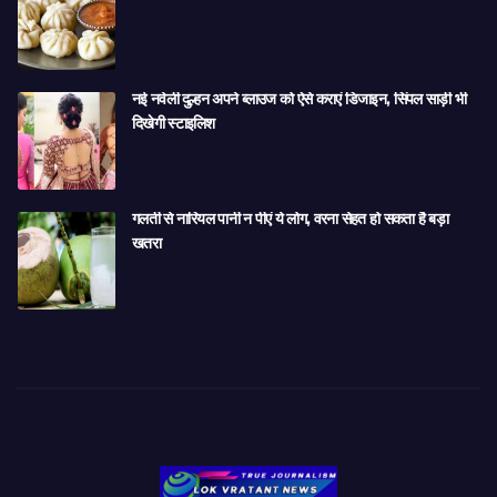
नई नवेली दुल्हन अपने ब्लाउज को ऐसे कराएं डिजाइन, सिंपल साड़ी भी
दिखेगी स्टाइलिश
गलती से नारियल पानी न पीएं ये लोग, वरना सेहत हो सकता है बड़ा
खतरा