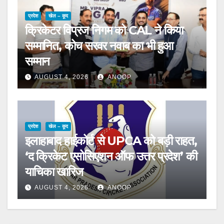
प्रदेश
खेल – कूद
क्रिकेटर विप्रज निगम को CAL ने किया
सम्मानित, कोच सरवर नवाब का भी हुआ
सम्मान
AUGUST 4, 2026
ANOOP
प्रदेश
खेल – कूद
इलाहाबाद हाईकोर्ट से UPCA को बड़ी राहत,
‘द क्रिकेट एसोसिएशन ऑफ उत्तर प्रदेश’ की
याचिका खारिज
AUGUST 4, 2026
ANOOP