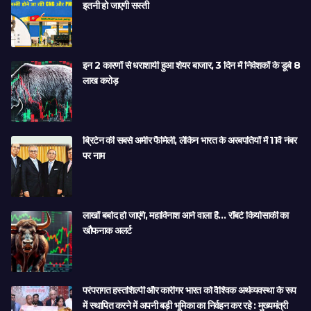
इतनी हो जाएगी सस्ती
इन 2 कारणों से धराशायी हुआ शेयर बाजार, 3 दिन में निवेशकों के डूबे 8
लाख करोड़
ब्रिटेन की सबसे अमीर फैमिली, लेकिन भारत के अरबपतियों में 11वें नंबर
पर नाम
लाखों बर्बाद हो जाएंगे, महाविनाश आने वाला है… रॉबर्ट कियोसाकी का
खौफनाक अलर्ट
परंपरागत हस्तशिल्पी और कारीगर भारत को वैश्विक अर्थव्यवस्था के रूप
में स्थापित करने में अपनी बड़ी भूमिका का निर्वहन कर रहे : मुख्यमंत्री