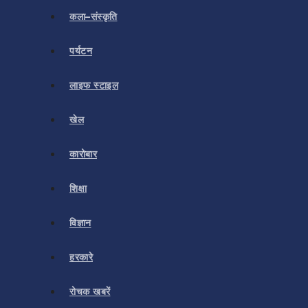
कला–संस्कृति
पर्यटन
लाइफ स्टाइल
खेल
कारोबार
शिक्षा
विज्ञान
हरकारे
रोचक खबरें