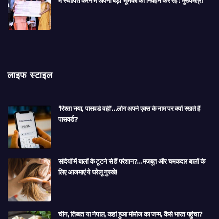
में स्थापित करने में अपनी बड़ी भूमिका का निर्वहन कर रहे : मुख्यमंत्री
लाइफ स्टाइल
‘रिश्ता नया, पासवर्ड वही’…लोग अपने एक्स के नाम पर क्यों रखते हैं
पासवर्ड?
सर्दियों में बालों के टूटने से हैं परेशान?…मजबूत और चमकदार बालों के
लिए आजमाएं ये घरेलू नुस्खे!
चीन, तिब्बत या नेपाल, कहां हुआ मोमोज का जन्म, कैसे भारत पहुंचा?