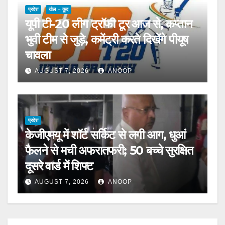
प्रदेश
खेल – कूद
यूपी टी-20 लीग ट्रॉफी टूर आज से, कप्तान
भुवी टीम से जुड़े, कमेंट्री करते दिखेंगे पीयूष
चावला
AUGUST 7, 2026
ANOOP
प्रदेश
केजीएमयू में शॉर्ट सर्किट से लगी आग, धुआं
फैलने से मची अफरातफरी; 50 बच्चे सुरक्षित
दूसरे वार्ड में शिफ्ट
AUGUST 7, 2026
ANOOP