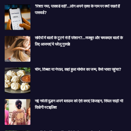
‘रिश्ता नया, पासवर्ड वही’…लोग अपने एक्स के नाम पर क्यों रखते हैं
पासवर्ड?
सर्दियों में बालों के टूटने से हैं परेशान?…मजबूत और चमकदार बालों के
लिए आजमाएं ये घरेलू नुस्खे!
चीन, तिब्बत या नेपाल, कहां हुआ मोमोज का जन्म, कैसे भारत पहुंचा?
नई नवेली दुल्हन अपने ब्लाउज को ऐसे कराएं डिजाइन, सिंपल साड़ी भी
दिखेगी स्टाइलिश