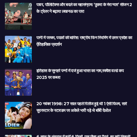
पावर, पॉलिटिक्स और बदले का महासंग्राम: ‘ठुकरा के मेरा प्यार’ सीजन 2
के ट्रेलर ने बढ़ाया लखनऊ का पारा
पानी में परचम, पदकों की बारिश: राष्ट्रीय फिन स्विमिंग में उत्तर प्रदेश का
ऐतिहासिक प्रदर्शन
इतिहास के सुनहरे पन्नों में दर्ज हुआ भारत का नाम,स्क्वैश वर्ल्ड कप
2025 पर कब्जा
20 नवंबर 1998: 27 साल पहले रिलीज हुई थी 1 ऐसी फिल्म, सारे
सुपरस्टार के स्टारडम पर अकेले भारी पड़े थे बॉबी देओल
6 साल के अंतराल में बनीं 6 फिल्में, एक जैसा था पैटर्न, हर मूवी निकली