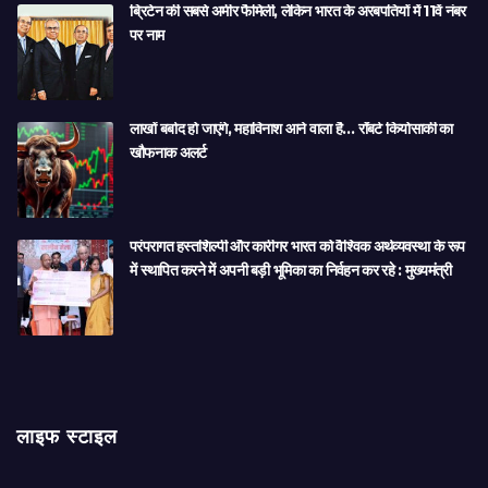
ब्रिटेन की सबसे अमीर फैमिली, लेकिन भारत के अरबपतियों में 11वें नंबर
पर नाम
लाखों बर्बाद हो जाएंगे, महाविनाश आने वाला है… रॉबर्ट कियोसाकी का
खौफनाक अलर्ट
परंपरागत हस्तशिल्पी और कारीगर भारत को वैश्विक अर्थव्यवस्था के रूप
में स्थापित करने में अपनी बड़ी भूमिका का निर्वहन कर रहे : मुख्यमंत्री
लाइफ स्टाइल