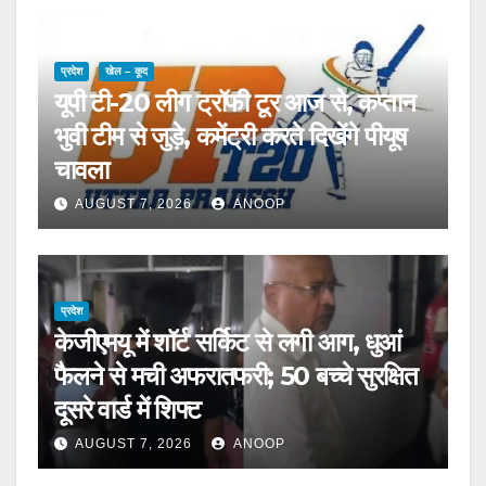
प्रदेश
खेल – कूद
यूपी टी-20 लीग ट्रॉफी टूर आज से, कप्तान
भुवी टीम से जुड़े, कमेंट्री करते दिखेंगे पीयूष
चावला
AUGUST 7, 2026
ANOOP
प्रदेश
केजीएमयू में शॉर्ट सर्किट से लगी आग, धुआं
फैलने से मची अफरातफरी; 50 बच्चे सुरक्षित
दूसरे वार्ड में शिफ्ट
AUGUST 7, 2026
ANOOP