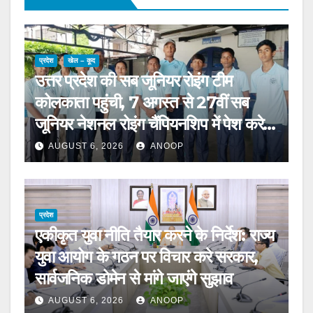
प्रदेश
खेल – कूद
उत्तर प्रदेश की सब जूनियर रोइंग टीम
कोलकाता पहुंची, 7 अगस्त से 27वीं सब
जूनियर नेशनल रोइंग चैंपियनशिप में पेश करेगी
चुनौती
AUGUST 6, 2026
ANOOP
प्रदेश
एकीकृत युवा नीति तैयार करने के निर्देश: राज्य
युवा आयोग के गठन पर विचार करे सरकार,
सार्वजनिक डोमेन से मांगे जाएंगे सुझाव
AUGUST 6, 2026
ANOOP