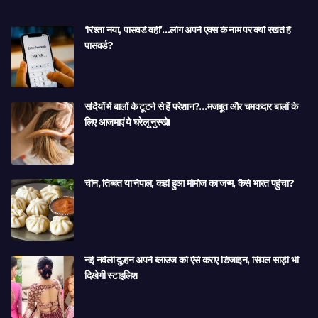
‘रिश्ता नया, पासवर्ड वही’…लोग अपने एक्स के नाम पर क्यों रखते हैं
पासवर्ड?
सर्दियों में बालों के टूटने से हैं परेशान?…मजबूत और चमकदार बालों के
लिए आजमाएं ये घरेलू नुस्खे!
चीन, तिब्बत या नेपाल, कहां हुआ मोमोज का जन्म, कैसे भारत पहुंचा?
नई नवेली दुल्हन अपने ब्लाउज को ऐसे कराएं डिजाइन, सिंपल साड़ी भी
दिखेगी स्टाइलिश