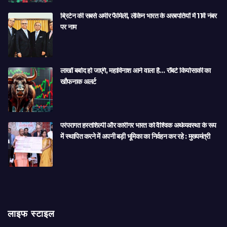
ब्रिटेन की सबसे अमीर फैमिली, लेकिन भारत के अरबपतियों में 11वें नंबर
पर नाम
लाखों बर्बाद हो जाएंगे, महाविनाश आने वाला है… रॉबर्ट कियोसाकी का
खौफनाक अलर्ट
परंपरागत हस्तशिल्पी और कारीगर भारत को वैश्विक अर्थव्यवस्था के रूप
में स्थापित करने में अपनी बड़ी भूमिका का निर्वहन कर रहे : मुख्यमंत्री
लाइफ स्टाइल