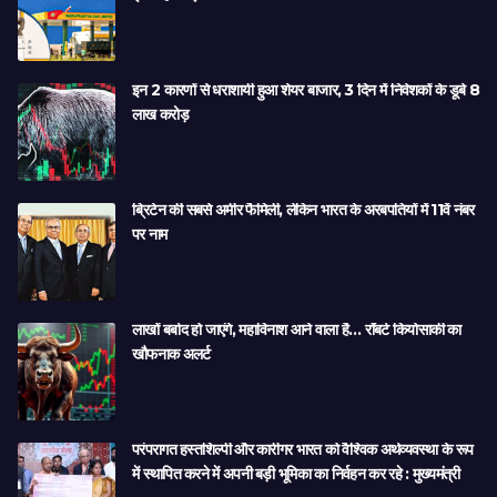
इन 2 कारणों से धराशायी हुआ शेयर बाजार, 3 दिन में निवेशकों के डूबे 8
लाख करोड़
ब्रिटेन की सबसे अमीर फैमिली, लेकिन भारत के अरबपतियों में 11वें नंबर
पर नाम
लाखों बर्बाद हो जाएंगे, महाविनाश आने वाला है… रॉबर्ट कियोसाकी का
खौफनाक अलर्ट
परंपरागत हस्तशिल्पी और कारीगर भारत को वैश्विक अर्थव्यवस्था के रूप
में स्थापित करने में अपनी बड़ी भूमिका का निर्वहन कर रहे : मुख्यमंत्री