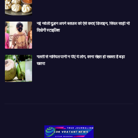
नई नवेली दुल्हन अपने ब्लाउज को ऐसे कराएं डिजाइन, सिंपल साड़ी भी
दिखेगी स्टाइलिश
गलती से नारियल पानी न पीएं ये लोग, वरना सेहत हो सकता है बड़ा
खतरा