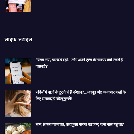
लाइफ स्टाइल
‘रिश्ता नया, पासवर्ड वही’…लोग अपने एक्स के नाम पर क्यों रखते हैं
पासवर्ड?
सर्दियों में बालों के टूटने से हैं परेशान?…मजबूत और चमकदार बालों के
लिए आजमाएं ये घरेलू नुस्खे!
चीन, तिब्बत या नेपाल, कहां हुआ मोमोज का जन्म, कैसे भारत पहुंचा?