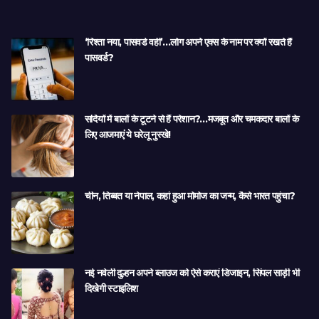
‘रिश्ता नया, पासवर्ड वही’…लोग अपने एक्स के नाम पर क्यों रखते हैं
पासवर्ड?
सर्दियों में बालों के टूटने से हैं परेशान?…मजबूत और चमकदार बालों के
लिए आजमाएं ये घरेलू नुस्खे!
चीन, तिब्बत या नेपाल, कहां हुआ मोमोज का जन्म, कैसे भारत पहुंचा?
नई नवेली दुल्हन अपने ब्लाउज को ऐसे कराएं डिजाइन, सिंपल साड़ी भी
दिखेगी स्टाइलिश