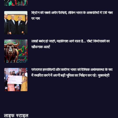
ब्रिटेन की सबसे अमीर फैमिली, लेकिन भारत के अरबपतियों में 11वें नंबर
पर नाम
लाखों बर्बाद हो जाएंगे, महाविनाश आने वाला है… रॉबर्ट कियोसाकी का
खौफनाक अलर्ट
परंपरागत हस्तशिल्पी और कारीगर भारत को वैश्विक अर्थव्यवस्था के रूप
में स्थापित करने में अपनी बड़ी भूमिका का निर्वहन कर रहे : मुख्यमंत्री
लाइफ स्टाइल