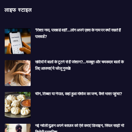
लाइफ स्टाइल
‘रिश्ता नया, पासवर्ड वही’…लोग अपने एक्स के नाम पर क्यों रखते हैं
पासवर्ड?
सर्दियों में बालों के टूटने से हैं परेशान?…मजबूत और चमकदार बालों के
लिए आजमाएं ये घरेलू नुस्खे!
चीन, तिब्बत या नेपाल, कहां हुआ मोमोज का जन्म, कैसे भारत पहुंचा?
नई नवेली दुल्हन अपने ब्लाउज को ऐसे कराएं डिजाइन, सिंपल साड़ी भी