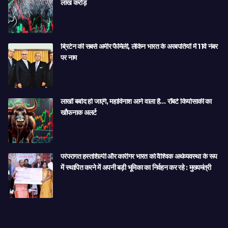
लाख करोड़
ब्रिटेन की सबसे अमीर फैमिली, लेकिन भारत के अरबपतियों में 11वें नंबर
पर नाम
लाखों बर्बाद हो जाएंगे, महाविनाश आने वाला है… रॉबर्ट कियोसाकी का
खौफनाक अलर्ट
परंपरागत हस्तशिल्पी और कारीगर भारत को वैश्विक अर्थव्यवस्था के रूप
में स्थापित करने में अपनी बड़ी भूमिका का निर्वहन कर रहे : मुख्यमंत्री