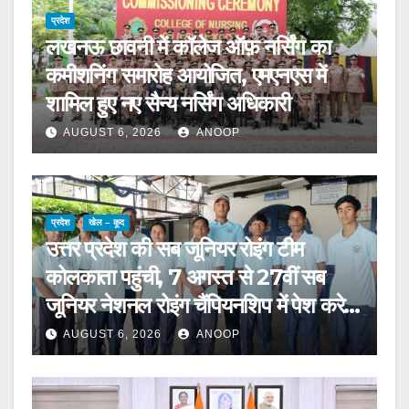
प्रदेश
लखनऊ छावनी में कॉलेज ऑफ़ नर्सिंग का
कमीशनिंग समारोह आयोजित, एमएनएस में
शामिल हुए नए सैन्य नर्सिंग अधिकारी
AUGUST 6, 2026
ANOOP
प्रदेश
खेल – कूद
उत्तर प्रदेश की सब जूनियर रोइंग टीम
कोलकाता पहुंची, 7 अगस्त से 27वीं सब
जूनियर नेशनल रोइंग चैंपियनशिप में पेश करेगी
चुनौती
AUGUST 6, 2026
ANOOP