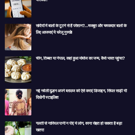
सर्दियों में बालों के टूटने से हैं परेशान?…मजबूत और चमकदार बालों के
लिए आजमाएं ये घरेलू नुस्खे!
चीन, तिब्बत या नेपाल, कहां हुआ मोमोज का जन्म, कैसे भारत पहुंचा?
नई नवेली दुल्हन अपने ब्लाउज को ऐसे कराएं डिजाइन, सिंपल साड़ी भी
दिखेगी स्टाइलिश
गलती से नारियल पानी न पीएं ये लोग, वरना सेहत हो सकता है बड़ा
खतरा