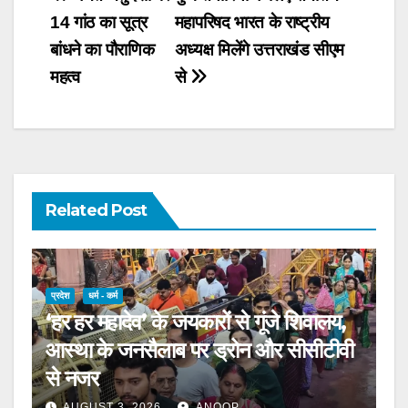
Post
14 गांठ का सूत्र
महापरिषद भारत के राष्ट्रीय
navigation
बांधने का पौराणिक
अध्यक्ष मिलेंगे उत्तराखंड सीएम
महत्व
से
Related Post
प्रदेश
धर्म - कर्म
‘हर हर महादेव’ के जयकारों से गूंजे शिवालय,
आस्था के जनसैलाब पर ड्रोन और सीसीटीवी
से नजर
AUGUST 3, 2026
ANOOP