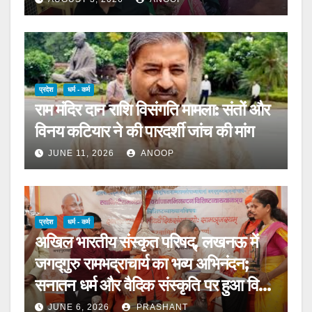
प्रदेश
धर्म - कर्म
राम मंदिर दान राशि विसंगति मामला: संतों और
विनय कटियार ने की पारदर्शी जांच की मांग
JUNE 11, 2026
ANOOP
प्रदेश
धर्म - कर्म
अखिल भारतीय संस्कृत परिषद्, लखनऊ में
जगद्गुरु रामभद्राचार्य का भव्य अभिनंदन;
सनातन धर्म और वैदिक संस्कृति पर हुआ विशेष
व्याख्यान
JUNE 6, 2026
PRASHANT