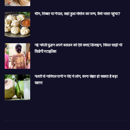
चीन, तिब्बत या नेपाल, कहां हुआ मोमोज का जन्म, कैसे भारत पहुंचा?
नई नवेली दुल्हन अपने ब्लाउज को ऐसे कराएं डिजाइन, सिंपल साड़ी भी
दिखेगी स्टाइलिश
गलती से नारियल पानी न पीएं ये लोग, वरना सेहत हो सकता है बड़ा
खतरा