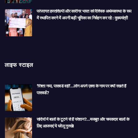
परंपरागत हस्तशिल्पी और कारीगर भारत को वैश्विक अर्थव्यवस्था के रूप
में स्थापित करने में अपनी बड़ी भूमिका का निर्वहन कर रहे : मुख्यमंत्री
लाइफ स्टाइल
‘रिश्ता नया, पासवर्ड वही’…लोग अपने एक्स के नाम पर क्यों रखते हैं
पासवर्ड?
सर्दियों में बालों के टूटने से हैं परेशान?…मजबूत और चमकदार बालों के
लिए आजमाएं ये घरेलू नुस्खे!