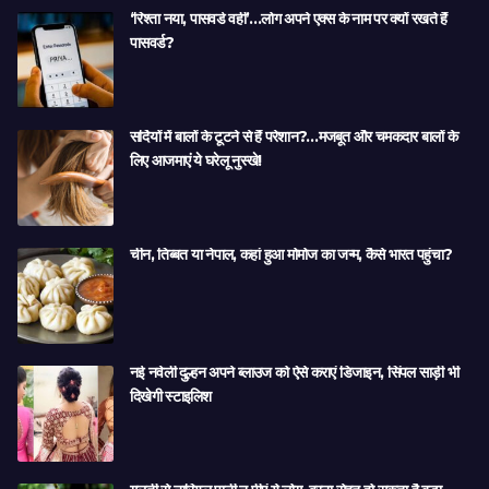
‘रिश्ता नया, पासवर्ड वही’…लोग अपने एक्स के नाम पर क्यों रखते हैं
पासवर्ड?
सर्दियों में बालों के टूटने से हैं परेशान?…मजबूत और चमकदार बालों के
लिए आजमाएं ये घरेलू नुस्खे!
चीन, तिब्बत या नेपाल, कहां हुआ मोमोज का जन्म, कैसे भारत पहुंचा?
नई नवेली दुल्हन अपने ब्लाउज को ऐसे कराएं डिजाइन, सिंपल साड़ी भी
दिखेगी स्टाइलिश