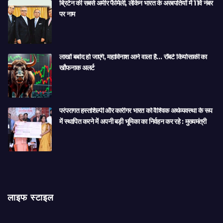
ब्रिटेन की सबसे अमीर फैमिली, लेकिन भारत के अरबपतियों में 11वें नंबर
पर नाम
लाखों बर्बाद हो जाएंगे, महाविनाश आने वाला है… रॉबर्ट कियोसाकी का
खौफनाक अलर्ट
परंपरागत हस्तशिल्पी और कारीगर भारत को वैश्विक अर्थव्यवस्था के रूप
में स्थापित करने में अपनी बड़ी भूमिका का निर्वहन कर रहे : मुख्यमंत्री
लाइफ स्टाइल