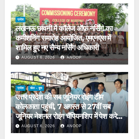
प्रदेश
लखनऊ छावनी में कॉलेज ऑफ़ नर्सिंग का
कमीशनिंग समारोह आयोजित, एमएनएस में
शामिल हुए नए सैन्य नर्सिंग अधिकारी
AUGUST 6, 2026
ANOOP
प्रदेश
खेल – कूद
उत्तर प्रदेश की सब जूनियर रोइंग टीम
कोलकाता पहुंची, 7 अगस्त से 27वीं सब
जूनियर नेशनल रोइंग चैंपियनशिप में पेश करेगी
चुनौती
AUGUST 6, 2026
ANOOP