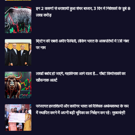
इन 2 कारणों से धराशायी हुआ शेयर बाजार, 3 दिन में निवेशकों के डूबे 8
लाख करोड़
ब्रिटेन की सबसे अमीर फैमिली, लेकिन भारत के अरबपतियों में 11वें नंबर
पर नाम
लाखों बर्बाद हो जाएंगे, महाविनाश आने वाला है… रॉबर्ट कियोसाकी का
खौफनाक अलर्ट
परंपरागत हस्तशिल्पी और कारीगर भारत को वैश्विक अर्थव्यवस्था के रूप
में स्थापित करने में अपनी बड़ी भूमिका का निर्वहन कर रहे : मुख्यमंत्री