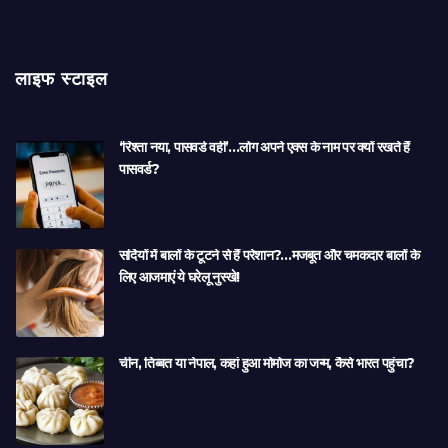
लाइफ स्टाइल
‘रिश्ता नया, पासवर्ड वही’…लोग अपने एक्स के नाम पर क्यों रखते हैं
पासवर्ड?
सर्दियों में बालों के टूटने से हैं परेशान?…मजबूत और चमकदार बालों के
लिए आजमाएं ये घरेलू नुस्खे!
चीन, तिब्बत या नेपाल, कहां हुआ मोमोज का जन्म, कैसे भारत पहुंचा?