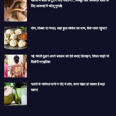
सर्दियों में बालों के टूटने से हैं परेशान?…मजबूत और चमकदार बालों के
लिए आजमाएं ये घरेलू नुस्खे!
चीन, तिब्बत या नेपाल, कहां हुआ मोमोज का जन्म, कैसे भारत पहुंचा?
नई नवेली दुल्हन अपने ब्लाउज को ऐसे कराएं डिजाइन, सिंपल साड़ी भी
दिखेगी स्टाइलिश
गलती से नारियल पानी न पीएं ये लोग, वरना सेहत हो सकता है बड़ा
खतरा