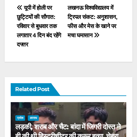
Post
यूपी में होली पर
लखनऊ विश्वविद्यालय में
छुट्टियों की सौगात:
ट्रिपल संकट: अनुशासन,
navigation
रविवार से बुधवार तक
फीस और मेस के खाने पर
लगातार 4 दिन बंद रहेंगे
मचा घमासान
दफ्तर
Related Post
प्रदेश
अपराध
लड़की, शराब और चैट: बांदा में जिगरी दोस्त ने
ही की थी हिस्ट्रीशीटर की क्रूर हत्या, चेहरा