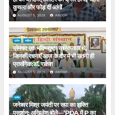
कुचला और फोड़ दीं आंखें
AUGUST 5, 2026
ANOOP
प्रदेश
साहित्य
प्रेमचंद एक भविष्यदृष्टा साहित्यकार थे,
जिनकी रचनाएँ आज के दौर में भी उतनी ही
प्रासंगिक:डॉ. राकेश
AUGUST 5, 2026
ANOOP
प्रदेश
जनेश्वर मिश्र जयंती पर सपा का शक्ति
प्रदर्शन: अखिलेश बोले—’PDA में P का